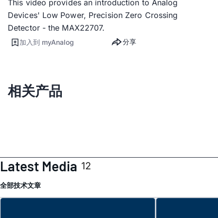
This video provides an introduction to Analog
Devices' Low Power, Precision Zero Crossing
Detector - the MAX22707.
分享
加入到 myAnalog
相关产品
Latest Media
12
全部
技术文章