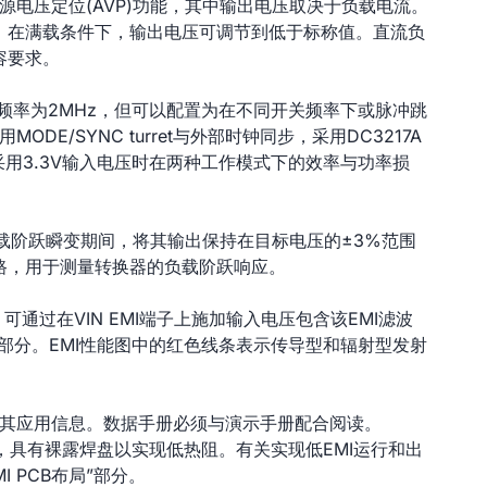
供有源电压定位(AVP)功能，其中输出电压取决于负载电流。
。在满载条件下，输出电压可调节到低于标称值。直流负
容要求。
关频率为2MHz，但可以配置为在不同开关频率下或脉冲跳
MODE/SYNC turret与外部时钟同步，采用DC3217A
A采用3.3V输入电压时在两种工作模式下的效率与功率损
μs负载阶跃瞬变期间，将其输出保持在目标电压的±3%范围
路，用于测量转换器的负载阶跃响应。
。可通过在VIN EMI端子上施加输入电压包含该EMI滤波
果”部分。EMI性能图中的红色线条表示传导型和辐射型发射
说明及其应用信息。数据手册必须与演示手册配合阅读。
LQFN封装，具有裸露焊盘以实现低热阻。有关实现低EMI运行和出
 PCB布局”部分。