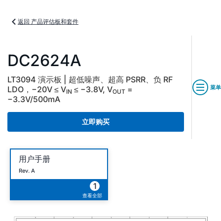
返回 产品评估板和套件
DC2624A
LT3094 演示板 | 超低噪声、超高 PSRR、负 RF
菜单
LDO，−20V ≤ V
≤ −3.8V, V
=
IN
OUT
−3.3V/500mA
立即购买
用户手册
Rev. A
1
查看全部