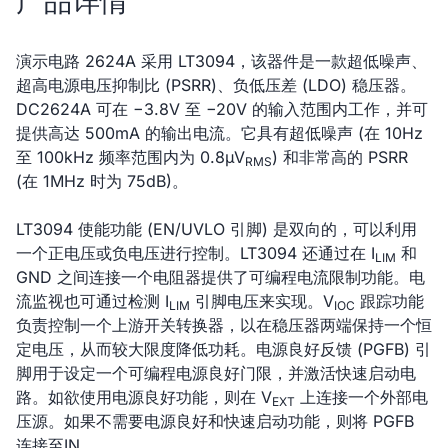
产品详情
演示电路 2624A 采用 LT3094，该器件是一款超低噪声、
超高电源电压抑制比 (PSRR)、负低压差 (LDO) 稳压器。
DC2624A 可在 −3.8V 至 −20V 的输入范围内工作，并可
提供高达 500mA 的输出电流。它具有超低噪声 (在 10Hz
至 100kHz 频率范围内为 0.8µV
) 和非常高的 PSRR
RMS
(在 1MHz 时为 75dB)。
LT3094 使能功能 (EN/UVLO 引脚) 是双向的，可以利用
一个正电压或负电压进行控制。LT3094 还通过在 I
和
LIM
GND 之间连接一个电阻器提供了可编程电流限制功能。电
流监视也可通过检测 I
引脚电压来实现。V
跟踪功能
LIM
IOC
负责控制一个上游开关转换器，以在稳压器两端保持一个恒
定电压，从而较大限度降低功耗。电源良好反馈 (PGFB) 引
脚用于设定一个可编程电源良好门限，并激活快速启动电
路。如欲使用电源良好功能，则在 V
上连接一个外部电
EXT
压源。如果不需要电源良好和快速启动功能，则将 PGFB
连接至IN。