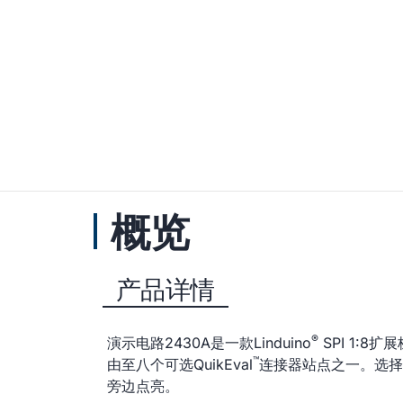
概览
产品详情
®
演示电路2430A是一款Linduino
SPI 1:8扩
™
由至八个可选QuikEval
连接器站点之一。选择DC
旁边点亮。