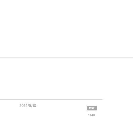
2014/9/10
PDF
124K