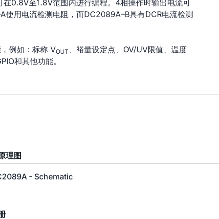
在0.8V至1.8V范围内进行编程。4相操作时输出电流可
A-A使用电流检测电阻，而DC2089A–B具有DCR电流检测
能，例如：标称 V
、裕量设定点、OV/UV限值、温度
OUT
PIO和其他功能。
原理图
2089A - Schematic
册