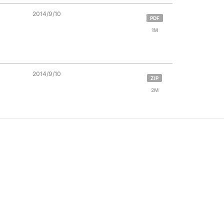
2014/9/10
PDF
1M
2014/9/10
ZIP
2M