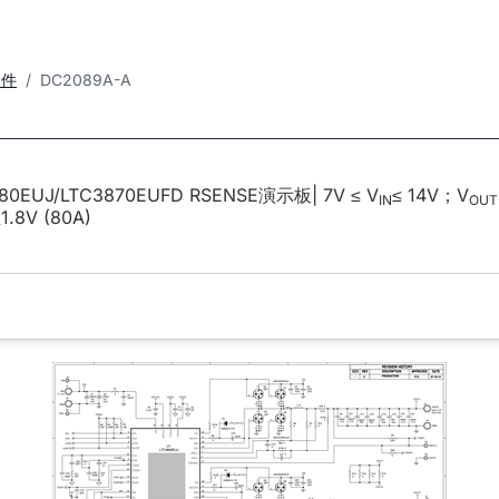
套件
DC2089A-A
80EUJ/LTC3870EUFD RSENSE演示板| 7V ≤ V
≤ 14V；V
IN
OUT
1.8V (80A)