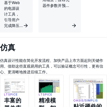
基于Web
器件参数并预估
的电源设
性能表现。
计工具，
引导用户
完成降压
稳压器设
计的全流
程，包括
仿真
优化的元
件推荐。
仿真设计性能在简化开发流程、加快产品上市方面起到关键作
用。借助这些直观易用的工具，可以验证概念可行性，更有信
心、更清晰地推进后续工作。
LTSPICE
LTSPICE
丰富的
精准模
OASIS/SIMPLIS
贴近硬件的