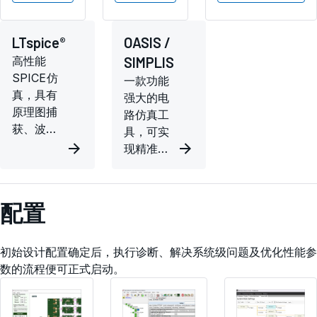
®
LTspice
OASIS /
高性能
SIMPLIS
SPICE仿
一款功能
真，具有
强大的电
原理图捕
路仿真工
获、波形
具，可实
查看器和
现精准、
简化模拟
快速的离
电路设计
线电路分
的模型。
析与电路
配置
仿真，内
置
SIMPLIS
初始设计配置确定后，执行诊断、解决系统级问题及优化性能参
和
数的流程便可正式启动。
SIMetrix
SPICE仿