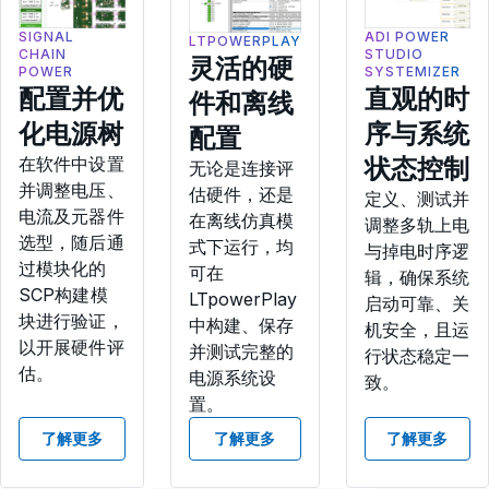
真引擎。
SIGNAL
ADI POWER
LTPOWERPLAY
CHAIN
STUDIO
灵活的硬
POWER
SYSTEMIZER
配置并优
直观的时
件和离线
化电源树
序与系统
配置
状态控制
在软件中设置
无论是连接评
并调整电压、
估硬件，还是
定义、测试并
电流及元器件
在离线仿真模
调整多轨上电
选型，随后通
式下运行，均
与掉电时序逻
过模块化的
可在
辑，确保系统
SCP构建模
LTpowerPlay
启动可靠、关
块进行验证，
中构建、保存
机安全，且运
以开展硬件评
并测试完整的
行状态稳定一
估。
电源系统设
致。
置。
了解更多
了解更多
了解更多