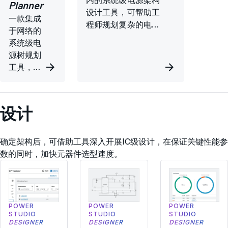
内的系统级电源架构
Planner
设计工具，可帮助工
一款集成
程师规划复杂的电源
于网络的
树。
系统级电
源树规划
工具，可
帮助设计
人员建模
电源分配
设计
并计算系
统效率及
功率损
确定架构后，可借助工具深入开展IC级设计，在保证关键性能参
耗。
数的同时，加快元器件选型速度。
POWER
POWER
POWER
STUDIO
STUDIO
STUDIO
DESIGNER
DESIGNER
DESIGNER