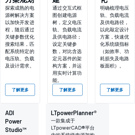
探索成熟的电
通过交互式框
明确梳理电压
源树解决方案
图创建电源
轨、负载电流
以加快开发进
树，定义电压
及供电路径，
程，随后通过
轨、负载电流
以此敲定设计
关键参数优化
及供电路径；
方案，快速优
搜索结果，匹
设定关键参
化系统级指标
配系统特定的
数，对比含选
（如效率、功
电压轨、负载
定元器件的架
耗损失及电路
及设计需求。
构方案，并运
板面积）。
用实时计算功
能。
了解更多
了解更多
了解更多
ADI
LTpowerPlanner®
Power
一款集成于
LTpowerCAD®平台
Studio™