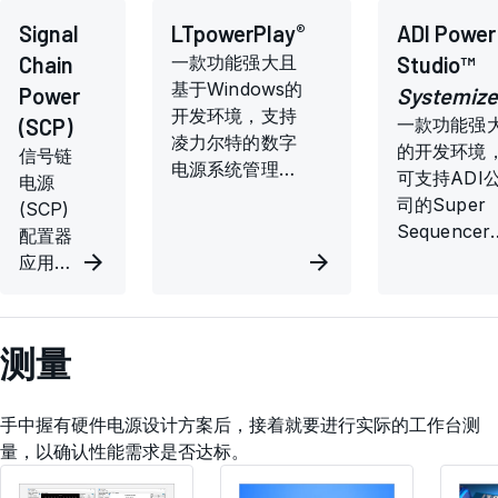
®
Signal
LTpowerPlay
ADI Power
Chain
一款功能强大且
Studio™
基于Windows的
Power
Systemize
开发环境，支持
(SCP)
一款功能强
凌力尔特的数字
的开发环境
信号链
电源系统管理
可支持ADI
电源
(PSM)产品。
司的Super
(SCP)
Sequencer
配置器
系列产品，
应用是
具备诊断与
一款配
试功能。
套软件
工具，
测量
适合信
号链电
源系列
手中握有硬件电源设计方案后，接着就要进行实际的工作台测
硬件评
量，以确认性能需求是否达标。
估板。