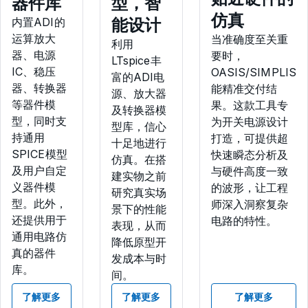
器件库
型，智
仿真
能设计
内置ADI的
运算放大
当准确度至关重
利用
器、电源
要时，
LTspice丰
IC、稳压
OASIS/SIMPLIS
富的ADI电
器、转换器
能精准交付结
源、放大器
等器件模
果。这款工具专
及转换器模
型，同时支
为开关电源设计
型库，信心
持通用
打造，可提供超
十足地进行
SPICE模型
快速瞬态分析及
仿真。在搭
及用户自定
与硬件高度一致
建实物之前
义器件模
的波形，让工程
研究真实场
型。此外，
师深入洞察复杂
景下的性能
还提供用于
电路的特性。
表现，从而
通用电路仿
降低原型开
真的器件
发成本与时
库。
间。
了解更多
了解更多
了解更多