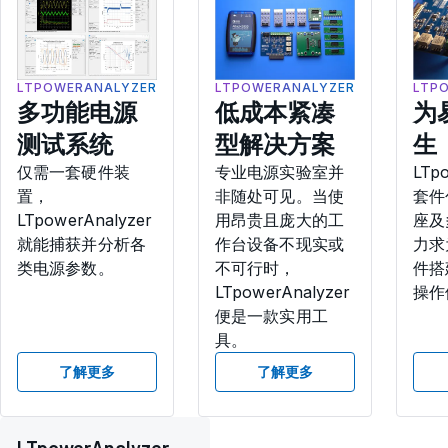
LTPOWERANALYZER
LTPOWERANALYZER
LTP
多功能电源
低成本紧凑
为
测试系统
型解决方案
生
仅需一套硬件装
专业电源实验室并
LTp
置，
非随处可见。当使
套件
LTpowerAnalyzer
用昂贵且庞大的工
座及
就能捕获并分析各
作台设备不现实或
力求
类电源参数。
不可行时，
件搭
LTpowerAnalyzer
操作
便是一款实用工
具。
了解更多
了解更多