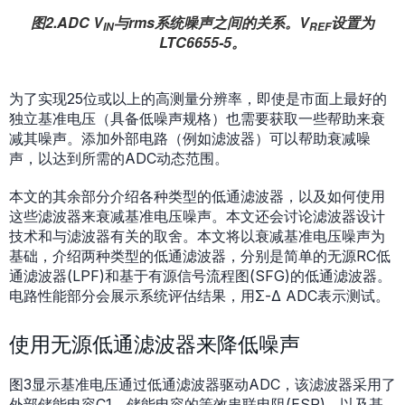
图2.ADC V
与rms系统噪声之间的关系。V
设置为
IN
REF
LTC6655-5。
为了实现25位或以上的高测量分辨率，即使是市面上最好的
独立基准电压（具备低噪声规格）也需要获取一些帮助来衰
减其噪声。添加外部电路（例如滤波器）可以帮助衰减噪
声，以达到所需的ADC动态范围。
本文的其余部分介绍各种类型的低通滤波器，以及如何使用
这些滤波器来衰减基准电压噪声。本文还会讨论滤波器设计
技术和与滤波器有关的取舍。本文将以衰减基准电压噪声为
基础，介绍两种类型的低通滤波器，分别是简单的无源RC低
通滤波器(LPF)和基于有源信号流程图(SFG)的低通滤波器。
电路性能部分会展示系统评估结果，用Σ-Δ ADC表示测试。
使用无源低通滤波器来降低噪声
图3显示基准电压通过低通滤波器驱动ADC，该滤波器采用了
外部储能电容C1、储能电容的等效串联电阻(ESR)，以及基