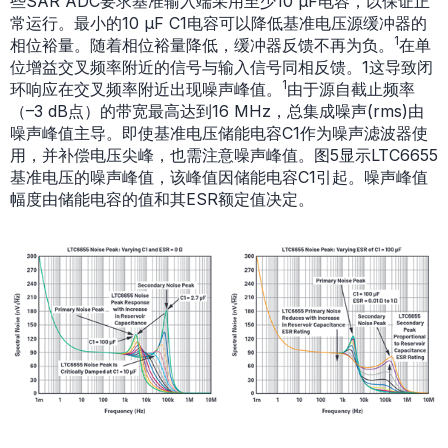
些SAR ADC要求基准输入端采用至少10 µF电容，以保证正
常运行。最小的10 µF C1电容可以降低基准电压源缓冲器的
1
相位裕量。随着相位裕量降低，缓冲器反馈不再为负。
在单
位增益交叉频率附近的信号与输入信号同相反馈。1这导致闭
1
环响应在交叉频率附近出现噪声峰值。
由于源自截止频率
（–3 dB点）的带宽最高达到16 MHz，总集成噪声(rms)由
噪声峰值主导。即使基准电压储能电容C1作为噪声滤波器使
用，并补偿电压尖峰，也需注意噪声峰值。图5显示LTC6655
基准电压的噪声峰值，该峰值因储能电容C1引起。噪声峰值
幅度由储能电容的值和其ESR额定值决定。