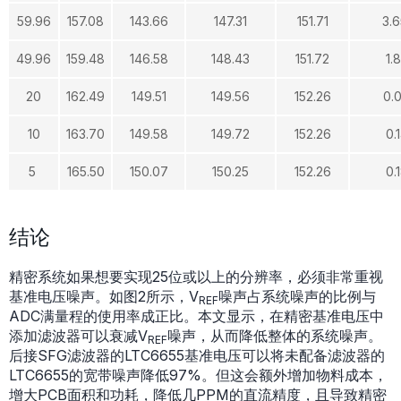
59.96
157.08
143.66
147.31
151.71
3.
49.96
159.48
146.58
148.43
151.72
1.
20
162.49
149.51
149.56
152.26
0.
10
163.70
149.58
149.72
152.26
0.
5
165.50
150.07
150.25
152.26
0.
结论
精密系统如果想要实现25位或以上的分辨率，必须非常重视
基准电压噪声。如图2所示，V
噪声占系统噪声的比例与
REF
ADC满量程的使用率成正比。本文显示，在精密基准电压中
添加滤波器可以衰减V
噪声，从而降低整体的系统噪声。
REF
后接SFG滤波器的LTC6655基准电压可以将未配备滤波器的
LTC6655的宽带噪声降低97%。但这会额外增加物料成本，
增大PCB面积和功耗，降低几PPM的直流精度，且导致精密