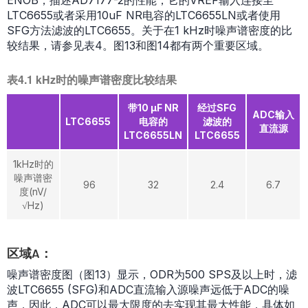
ENOB，描述AD7177-2的性能，它的VREF输入连接至
LTC6655或者采用10uF NR电容的LTC6655LN或者使用
SFG方法滤波的LTC6655。关于在1 kHz时噪声谱密度的比
较结果，请参见表4。图13和图14都有两个重要区域。
表4.1 kHz时的噪声谱密度比较结果
带10 μF NR
经过SFG
ADC输入
LTC6655
电容的
滤波的
直流源
LTC6655LN
LTC6655
1kHz时的
噪声谱密
96
32
2.4
6.7
度(nV/
√Hz)
区域A：
噪声谱密度图（图13）显示，ODR为500 SPS及以上时，滤
波LTC6655 (SFG)和ADC直流输入源噪声远低于ADC的噪
声，因此，ADC可以最大限度的去实现其最大性能，具体如