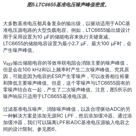
图5.LTC6655基准电压噪声峰值密度。
大多数基准电压都具备复杂的输出级，以驱动适用于ADC基
准电压源电路的大型负载电容。例如，LTC6655输出级设计
用于采用设置为10 µF的储能电容来执行关键衰减。
LTC6655的储能电容设置为最小2.7 µF、最大100 µF时，会
产生噪声峰值。
V
输出储能电容的等效串联电阻会消除主要的噪声峰值，
REF
但是会在100 kHz和以上频率时产生二次噪声峰值。究其原
因，可能是因为电容的ESR产生零噪声，可以改善相位裕量
和降低主要噪声峰值。但是，这个零噪声与LTC6655固有的
零噪声结合在一起，产生了二次噪声峰值。注意，图5所示的
噪声响应只适用于LTC6655基准电压源。
过滤基准电压噪声、消除噪声峰值，以及合理驱动ADC的另
一种解决方案是添加无源RC LPF，然后添加缓冲器。通过添
加缓冲器，我们可以隔离LPF和ADC基准电压源输入电容之
间的设计限制。参见图6。