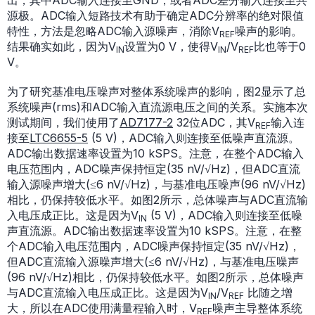
出，其中ADC输入连接至GND，或者ADC差分输入连接至共
源极。ADC输入短路技术有助于确定ADC分辨率的绝对限值
特性，方法是忽略ADC输入源噪声，消除V
噪声的影响。
REF
结果确实如此，因为V
设置为0 V，使得V
/V
比也等于0
IN
IN
REF
V。
为了研究基准电压噪声对整体系统噪声的影响，图2显示了总
系统噪声(rms)和ADC输入直流源电压之间的关系。实施本次
测试期间，我们使用了
AD7177-2
32位ADC，其V
输入连
REF
接至
LTC6655-5
(5 V)，ADC输入则连接至低噪声直流源。
ADC输出数据速率设置为10 kSPS。注意，在整个ADC输入
电压范围内，ADC噪声保持恒定(35 nV/√Hz)，但ADC直流
输入源噪声增大(≤6 nV/√Hz)，与基准电压噪声(96 nV/√Hz)
相比，仍保持较低水平。如图2所示，总体噪声与ADC直流输
入电压成正比。这是因为V
(5 V)，ADC输入则连接至低噪
IN
声直流源。ADC输出数据速率设置为10 kSPS。注意，在整
个ADC输入电压范围内，ADC噪声保持恒定(35 nV/√Hz)，
但ADC直流输入源噪声增大(≤6 nV/√Hz)，与基准电压噪声
(96 nV/√Hz)相比，仍保持较低水平。如图2所示，总体噪声
与ADC直流输入电压成正比。这是因为V
/V
比随之增
IN
REF
大，所以在ADC使用满量程输入时，V
噪声主导整体系统
REF