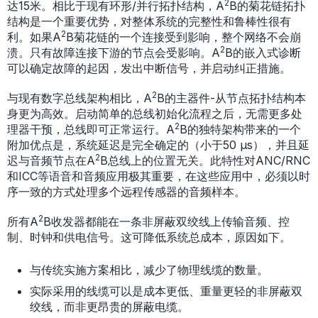
2
达15米。相比于现有环形/并行拓扑结构，A
B的菊花链拓扑
结构是一个重要优势，对整体系统的完整性和鲁棒性很有
2
利。如果A
B菊花链的一个连接受到影响，整个网络不会崩
2
溃。只有故障连接下游的节点会受影响。A
B的嵌入式诊断
可以确定故障的起因，发出中断信号，并启动纠正措施。
2
与现有数字总线架构相比，A
B的主器件-从节点拓扑结构本
身更为高效。启动简单的总线初始化流程之后，无需更多处
2
理器干预，总线即可正常运行。A
B的独特架构带来的一个
附加优点是，系统延迟是完全确定的（小于50 µs），并且延
2
迟与音频节点在A
B总线上的位置无关。此特性对ANC/RNC
和ICC等语音和音频应用极其重要，在这些应用中，必须以时
序一致的方式处理多个远程传感器的音频样本。
2
所有A
B收发器都能在一条非屏蔽双绞线上传输音频、控
制、时钟和供电信号。这可降低系统总成本，原因如下。
与传统实施方案相比，减少了物理线缆的数量。
实际采用的线缆可以是成本更低、重量更轻的非屏蔽双
绞线，而非更昂贵的屏蔽电缆。