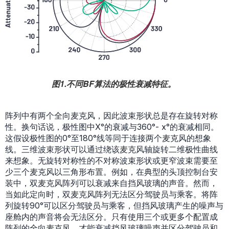
图1.不同BF算法的极性衰减特征。
阵列中有两个全向麦克风，因此波束形状总是存在旋转对称
性。换句话说，极性图中X°的衰减与360°- x°的衰减相同。
这假设极性图的0°至180°线等同于连接两个麦克风的想象
线。三维波束形状可以通过绕该麦克风轴旋转二维极性曲线
来想象。无旋转对称性的不对称波束形状或更窄波束需要至
少三个麦克风以三角形布置。例如，在典型的头顶控制台安
装中，双麦克风阵列可以衰减来自挡风玻璃的声音。然而，
当如此定向时，双麦克风阵列无法区分驾驶员与乘客。将阵
列旋转90°可以区分驾驶员与乘客，但挡风玻璃产生的噪声与
座舱内的声音将会无法区分。只有使用三个或更多个配置成
阵列的全向麦克风，才能衰减挡风玻璃噪声并区分驾驶员和