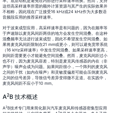
率。底层动机是避免在内部进行采样速率转换。然而，支持
这些高采样速率所需的额外计算资源与其产生的实际效果并
不相称，因此现在广泛接受16 kHz或24 kHz作为大多数语
音频段应用的推荐采样速率。
对于波束成型应用，高采样速率是有问题的，因为在频率等
于声速除以麦克风间距两倍的地方会发生空间混叠。在这种
混叠频率无法进行波束成型，因此不希望发生空间混叠。如
果将麦克风间距限制在21 mm或更小，则可以避免宽带系统
（16 kHz采样速率）中发生空间混叠。如果采样速率更高，
则间距需要更小才能避免空间混叠。然而，麦克风间距过小
也不行，因为麦克风容差，特别是麦克风传感器的内在（非
声学）噪声会成为问题。如果间距很小，一个阵列的麦克风
之间的干扰（如内在噪声）和灵敏度偏差可能会压倒麦克风
之间的信号差异，导致信号差异变得微不足道。在实践中，
麦克风间距不应小于10 mm。
2
A
B 技术概述
2
A
B技术专门用来简化新兴汽车麦克风和传感器密集型应用
2