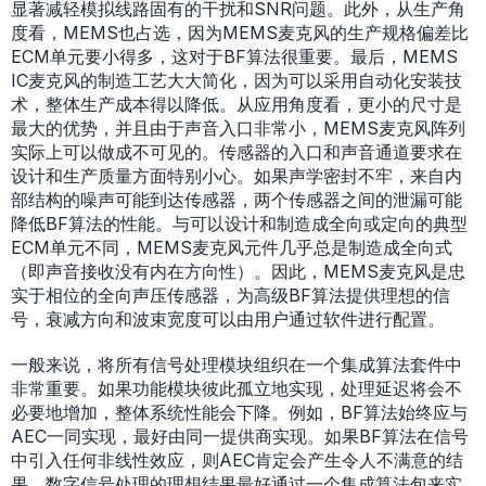
显著减轻模拟线路固有的干扰和SNR问题。此外，从生产角
度看，MEMS也占选，因为MEMS麦克风的生产规格偏差比
ECM单元要小得多，这对于BF算法很重要。最后，MEMS
IC麦克风的制造工艺大大简化，因为可以采用自动化安装技
术，整体生产成本得以降低。从应用角度看，更小的尺寸是
最大的优势，并且由于声音入口非常小，MEMS麦克风阵列
实际上可以做成不可见的。传感器的入口和声音通道要求在
设计和生产质量方面特别小心。如果声学密封不牢，来自内
部结构的噪声可能到达传感器，两个传感器之间的泄漏可能
降低BF算法的性能。与可以设计和制造成全向或定向的典型
ECM单元不同，MEMS麦克风元件几乎总是制造成全向式
（即声音接收没有内在方向性）。因此，MEMS麦克风是忠
实于相位的全向声压传感器，为高级BF算法提供理想的信
号，衰减方向和波束宽度可以由用户通过软件进行配置。
一般来说，将所有信号处理模块组织在一个集成算法套件中
非常重要。如果功能模块彼此孤立地实现，处理延迟将会不
必要地增加，整体系统性能会下降。例如，BF算法始终应与
AEC一同实现，最好由同一提供商实现。如果BF算法在信号
中引入任何非线性效应，则AEC肯定会产生令人不满意的结
果。数字信号处理的理想结果最好通过一个集成算法包来实