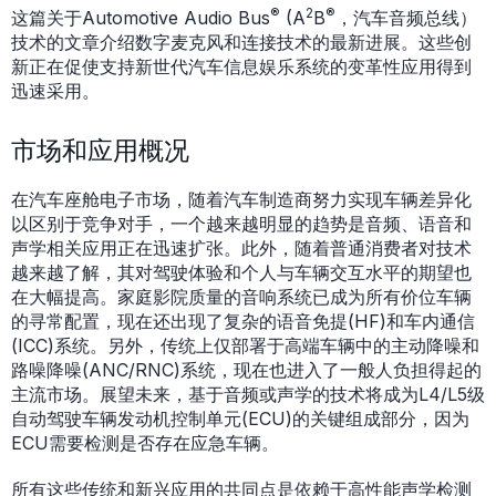
®
2
®
这篇关于Automotive Audio Bus
(A
B
，汽车音频总线）
技术的文章介绍数字麦克风和连接技术的最新进展。这些创
新正在促使支持新世代汽车信息娱乐系统的变革性应用得到
迅速采用。
市场和应用概况
在汽车座舱电子市场，随着汽车制造商努力实现车辆差异化
以区别于竞争对手，一个越来越明显的趋势是音频、语音和
声学相关应用正在迅速扩张。此外，随着普通消费者对技术
越来越了解，其对驾驶体验和个人与车辆交互水平的期望也
在大幅提高。家庭影院质量的音响系统已成为所有价位车辆
的寻常配置，现在还出现了复杂的语音免提(HF)和车内通信
(ICC)系统。另外，传统上仅部署于高端车辆中的主动降噪和
路噪降噪(ANC/RNC)系统，现在也进入了一般人负担得起的
主流市场。展望未来，基于音频或声学的技术将成为L4/L5级
自动驾驶车辆发动机控制单元(ECU)的关键组成部分，因为
ECU需要检测是否存在应急车辆。
所有这些传统和新兴应用的共同点是依赖于高性能声学检测