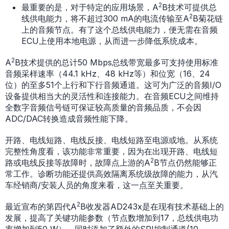
2
最重要的是，对于特定的应用场景，A
B技术可提供总
2
线供电能力，将不超过300 mA的电流传输至A
B菊花链
上的音频节点。有了这个总线供电能力，便无需在音频
ECU上使用本地电源，从而进一步降低系统成本。
2
A
B技术提供的总计50 Mbps总线带宽最多可支持使用标准
音频采样速率（44.1 kHz、48 kHz等）和位宽（16、24
位）的至多51个上行和下行音频通道。这可为广泛的音频I/O
设备提供相当大的灵活性和连接能力。在音频ECU之间维持
全数字音频信号链可保证较高质量的音频品质，不会因
ADC/DAC转换造成音频性能下降。
开路、电线短路、电线反接、电线短路至电源或地。从系统
完整性角度看，该功能非常重要，因为在出现开路、电线短
2
路或电线反接等故障时，故障点上游的A
B节点仍然能够正
常工作。诊断功能还提供高效隔离系统级故障的能力，从汽
车经销商/安装人员的角度来看，这一点至关重要。
2
最近宣布的第四代A
B收发器AD243x是在现有技术基础上的
发展，提高了关键功能参数（节点数增加到17，总线供电功
率增加到50 W），同时添加了额外的SPI控制通道(10