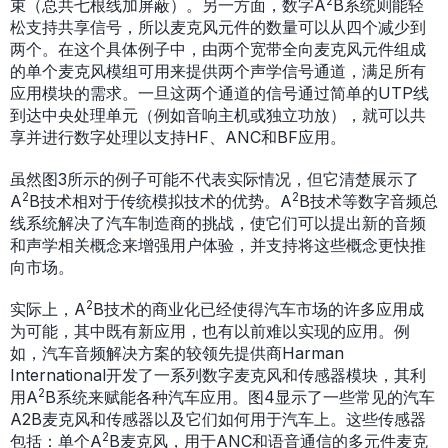
2
束（总共七根线加屏蔽）。另一方面，数字A
B系统则能轻
松支持共享信号，所以麦克风元件的数量可以从四个减少到
两个。在这个具体例子中，由两个宽带全向麦克风元件组成
的单个麦克风模组可用来提供两个声学信号通道，满足所有
应用模块的需求。一旦这两个通道的信号通过简单的UTP线
到达中央处理单元（例如音响主机或独立功放），就可以共
享并进行数字处理以支持HF、ANC和BF应用。
虽然图3所示的例子可能不代表实际情况，但它清楚展示了
2
2
A
B技术相对于传统模拟技术的优势。A
B技术等数字音频总
线系统解决了汽车制造商的挑战，使它们可以提出新的音频
和声学相关概念来增强用户体验，并支持将这些概念更快推
向市场。
2
实际上，A
B技术的商业化已经使得汽车市场的许多应用成
为可能，其中既有新应用，也有以前难以实现的应用。例
如，汽车音频解决方案的较领先提供商Harman
International开发了一系列数字麦克风和传感器模块，其利
2
用A
B系统来赋能各种汽车应用。图4显示了一些常见的汽车
A2B麦克风和传感器以及它们如何用于汽车上。这些传感器
2
包括：单个A
B麦克风，用于ANC和语音通信的多元件麦克