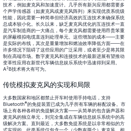
技术，例如麦克风和加速度计。几乎所有新兴应用都需要多
个声学传感器（如麦克风或麦克风阵列）来实现优质系统级
性能，因此需要一种简单但经济高效的互连技术来确保系统
总成本较小化。长久以来，缺乏麦克风优化的互连技术一直
是汽车制造商的一大痛点，每个麦克风都需要使用昂贵笨重
的屏蔽模拟电缆直连到处理单元。这些增加的成本——主要
是实际的布线，其次是重量增加和燃油效率降低方面——在
许多情况下阻碍了这些应用的广泛采用，或者至少是将其限
制在高端市场。数字麦克风和连接技术的最新进展有望推动
变革性应用在新世代车辆信息娱乐系统中迅速得到采用。
2
A
B技术将大有可为。
传统模拟麦克风的实现和局限
大多数国家和地区都禁止开车时使用手持电话，支持
®
Bluetooth
的免提装置已成为几乎所有车辆的标配设备。市
场上有各种各样的免提解决方案——从简单的包含扬声器和
麦克风的独立单元，到完全集成在车辆信息娱乐系统中的高
级解决方案。直到最近，大多数免提系统是以非常相似的方
式实现的。此类系统仅包含一个（少数有两个）麦克风，相