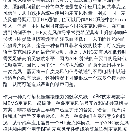
快。缓解此问题的一种简单方法是在多个应用之间共享麦克
风信号，从而减少系统中使用的麦克风数量。例如，同一麦
克风信号既可用于HF通信，也可以用作ANC系统中的Error
输入。但是，不同应用可能需要不同的麦克风特性。在前面
提到的例子中，HF麦克风信号常常更希望具有上升频率响应
形状（即灵敏度随着频率的降低而降低），以消除座舱内的
低频噪声内容。这是一种有用且非常有效的技术，可以提高
语音麦克风传递的语音清晰度。相反，ANC麦克风在低频时
需要足够高的灵敏度水平，因为ANC算法的主要目的是降低
低频噪声。因此，为了让一个模拟系统中的两个应用共享同
一麦克风，需要将来自麦克风的信号馈送到不同电路中以进
行适当的频率滤波。这种情况下可能形成一个或多个接地环
路，从而可能造成严重的噪声问题。
2
作为一种具有菊花链连接能力的数字总线，A
B技术与数字
MEMS麦克风一起提供一种多麦克风信号互连和/或共享解决
方案，非常适合满足车辆中迅速扩张的音频、语音、噪声消
除和其他声学应用的需求。考虑一种虚构但有示范意义的情
况：某个汽车应用需要一个HF麦克风模块、一个ANC麦克风
模块和由两个用于BF的麦克风元件组成的简单阵列麦克风模