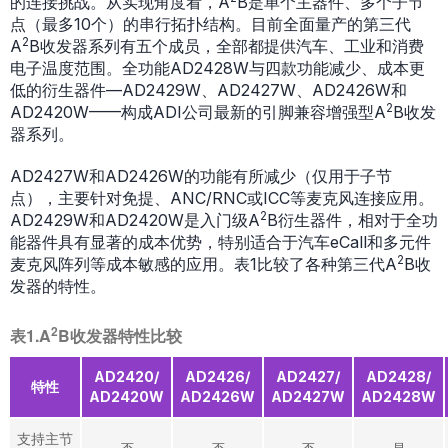
的连接挑战。从实现角度看，A
B是单个主器件、多个子节
点（最多10个）的串行拓扑结构。目前全面量产的第三代
2
A
B收发器系列有五个成员，全部都提供汽车、工业和消费
电子温度范围。全功能AD2428W与四款功能减少、成本更
低的衍生器件—AD2429W、AD2427W、AD2426W和
2
AD2420W——构成ADI公司最新的引脚兼容增强型A
B收发
器系列。
AD2427W和AD2426W的功能有所减少（仅用于子节
点），主要针对免提、ANC/RNC或ICC等麦克风连接应用。
2
AD2429W和AD2420W是入门级A
B衍生器件，相对于全功
能器件具有显著的成本优势，特别适合于汽车eCall和多元件
2
麦克风阵列等成本敏感的应用。表1比较了各种第三代A
B收
发器的特性。
2
表1.A
B收发器特性比较
AD2420/
AD2426/
AD2427/
AD2428/
特性
AD2420W
AD2426W
AD2427W
AD2428W
支持主节