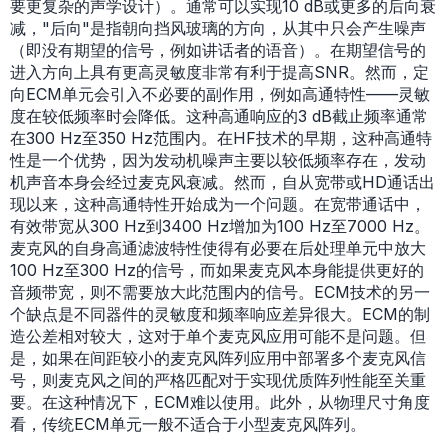
要更复杂的声学设计）。通常可以实现10 dB或更多的后向衰
减，"后向"是指朝向挡风玻璃的方向，从其中只会产生噪声
（即没有期望的信号，例如讲话者的语音）。在期望信号的
进入方向上具有更高灵敏度非常有利于提高SNR。然而，定
向ECM单元会引入不必要的副作用，例如高通特性——灵敏
度在较低频率时会降低。这种高通响应的3 dB截止频率通常
在300 Hz至350 Hz范围内。在HF技术的早期，这种高通特
性是一个优势，因为发动机噪声主要以较低频率存在，发动
机声音本身会经过麦克风衰减。然而，自从宽带或HD通话出
现以来，这种高通特性开始成为一个问题。在宽带通话中，
有效带宽从300 Hz到3400 Hz增加为100 Hz至7000 Hz。
麦克风的自身高通滤波特性使得有必要在后处理单元中放大
100 Hz至300 Hz的信号，而如果麦克风本身能提供更好的
音频带宽，则不需要放大此范围内的信号。ECM技术的另一
个缺点是不同器件的灵敏度和频率响应差异很大。ECM的制
造公差相对较大，这对于单个麦克风应用可能不是问题。但
是，如果在间距较小的麦克风阵列应用中部署多个麦克风信
号，则麦克风之间的严格匹配对于实现优质阵列性能至关重
要。在这种情况下，ECM难以使用。此外，从物理尺寸角度
看，传统ECM单元一般不适合于小型麦克风阵列。