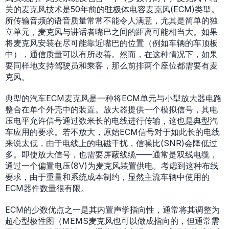
关的麦克风技术是50年前的驻极体电容麦克风(ECM)类型。
所传输音频的语音质量常常不能令人满意，尤其是简单的独
立单元，麦克风与讲话者嘴巴之间的距离可能相当大。如果
将麦克风安装在尽可能靠近嘴巴的位置（例如车辆的车顶板
中），通信质量可以有所改善。然而，在这种情况下，如果
要同样地支持驾驶员和乘客，那么前排两个座位都需要有麦
克风。
典型的汽车ECM麦克风是一种将ECM单元与小型放大器电路
整合在单个外壳中的装置。放大器提供一个模拟信号，其电
压电平允许信号通过数米长的电线进行传输，这也是典型汽
车应用的要求。若不放大，原始ECM信号对于如此长的电线
来说太低，由于电线上的电磁干扰，信噪比(SNR)会降低过
多。即使放大信号，也需要屏蔽线缆——通常是双线电缆，
通过一个偏置电压(8V)为麦克风装置供电。考虑到这种布线
要求，由于重量和系统成本制约，显然主流车辆中使用的
ECM器件数量很有限。
ECM的少数优点之一是其内置声学指向性，通常将其调整为
超心型极性图（MEMS麦克风也可以做成指向的，但通常需