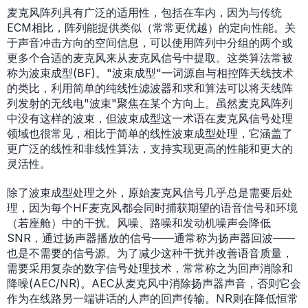
麦克风阵列具有广泛的适用性，包括在车内，因为与传统
ECM相比，阵列能提供类似（常常更优越）的定向性能。关
于声音冲击方向的空间信息，可以使用阵列中分组的两个或
更多个合适的麦克风来从麦克风信号中提取。这类算法常被
称为波束成型(BF)。"波束成型"一词源自与相控阵天线技术
的类比，利用简单的纯线性滤波器和求和算法可以将天线阵
列发射的无线电"波束"聚焦在某个方向上。虽然麦克风阵列
中没有这样的波束，但波束成型这一术语在麦克风信号处理
领域也很常见，相比于简单的线性波束成型处理，它涵盖了
更广泛的线性和非线性算法，支持实现更高的性能和更大的
灵活性。
除了波束成型处理之外，原始麦克风信号几乎总是需要后处
理，因为每个HF麦克风都会同时捕获期望的语音信号和环境
（若座舱）中的干扰。风噪、路噪和发动机噪声会降低
SNR，通过扬声器播放的信号——通常称为扬声器回波——
也是不需要的信号源。为了减少这种干扰并改善语音质量，
需要采用复杂的数字信号处理技术，常常称之为回声消除和
降噪(AEC/NR)。AEC从麦克风中消除扬声器声音，否则它会
作为在线路另一端讲话的人声的回声传输。NR则在降低恒常