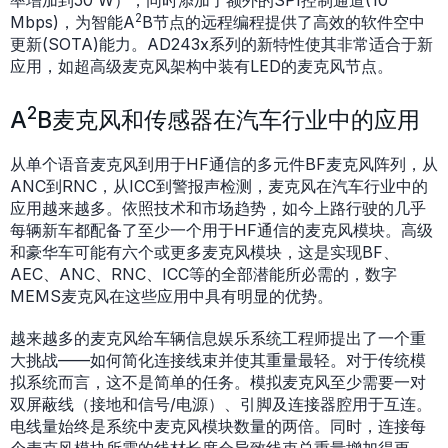
2
Mbps)，为智能A
B节点的远程编程提供了高效的软件空中
更新(SOTA)能力。AD243x系列的新特性使其非常适合于新
应用，如超高级麦克风架构中装有LED的麦克风节点。
2
A
B麦克风和传感器在汽车行业中的应用
从单个语音麦克风到用于HF通信的多元件BF麦克风阵列，从
ANC到RNC，从ICC到警报声检测，麦克风在汽车行业中的
应用越来越多。依照技术和市场趋势，如今上路行驶的几乎
每辆新车都配备了至少一个用于HF通信的麦克风模块。高级
和豪华车可能有六个或更多麦克风模块，这是实现BF、
AEC、ANC、RNC、ICC等的全部潜能所必需的，数字
MEMS麦克风在这些应用中具有明显的优势。
越来越多的麦克风给车辆信息娱乐系统工程师提出了一个重
大挑战——如何简化连接线束并使其重量最轻。对于传统模
拟系统而言，这不是简单的任务。模拟麦克风至少需要一对
双屏蔽线（接地和信号/电源）、引脚及连接器腔用于互连。
电线量始终是系统中麦克风模块数量的两倍。同时，连接每
个麦克风模块所需的线材长度会导致线束总重量增加得更