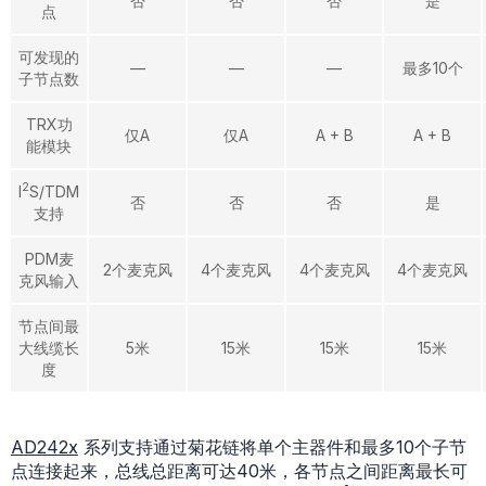
否
否
否
是
点
可发现的
—
—
—
最多10个
子节点数
TRX功
仅A
仅A
A + B
A + B
能模块
2
I
S/TDM
否
否
否
是
支持
PDM麦
2个麦克风
4个麦克风
4个麦克风
4个麦克风
克风输入
节点间最
大线缆长
5米
15米
15米
15米
度
AD242x
系列支持通过菊花链将单个主器件和最多10个子节
点连接起来，总线总距离可达40米，各节点之间距离最长可