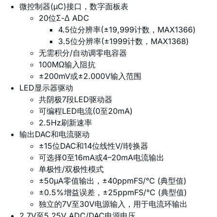
微控制器(µC)接口，数字面板表
20位Σ-Δ ADC
4.5位分辨率(±19,999计数，MAX1366)
3.5位分辨率(±1999计数，MAX1368)
无需积分/自动调零电容器
100MΩ输入阻抗
±200mV或±2.000V输入范围
LED显示器驱动
共阴极7段LED驱动器
可编程LED电流(0至20mA)
2.5Hz刷新速率
输出DAC和电流驱动
±15位DAC和14位线性V/I转换器
可选择0至16mA或4–20mA电流输出
单极性/双极性模式
±50µA零值输出，±40ppmFS/°C (典型值)
±0.5%增益误差，±25ppmFS/°C (典型值)
独立的7V至30V电源输入，用于电流环输出
2.7V至5.25V ADC/DAC电源电压