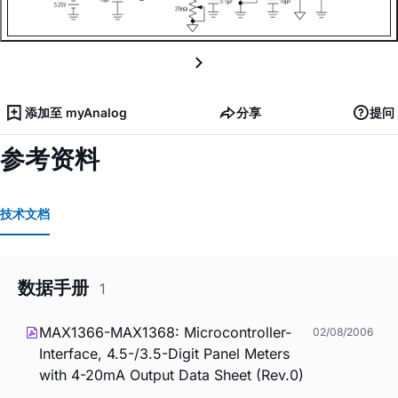
添加至 myAnalog
分享
提问
参考资料
技术文档
数据手册
1
MAX1366-MAX1368: Microcontroller-
02/08/2006
Interface, 4.5-/3.5-Digit Panel Meters
with 4-20mA Output Data Sheet (Rev.0)