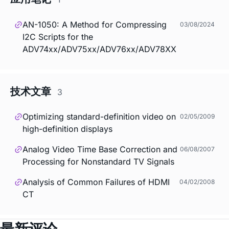
AN-1050: A Method for Compressing
03/08/2024
I2C Scripts for the
ADV74xx/ADV75xx/ADV76xx/ADV78XX
技术文章
3
Optimizing standard-definition video on
02/05/2009
high-definition displays
Analog Video Time Base Correction and
06/08/2007
Processing for Nonstandard TV Signals
Analysis of Common Failures of HDMI
04/02/2008
CT
最新评论