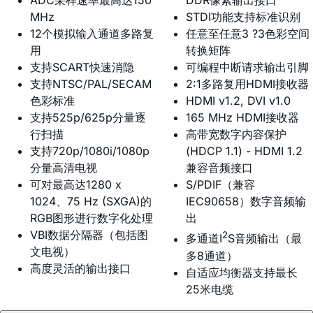
ADC采样速率最高达150
DDR像素输出接口
MHz
STDI功能支持标准识别
12个模拟输入通道多路复
任意至任意3 ?3色彩空间
用
转换矩阵
支持SCART快速消隐
可编程中断请求输出引脚
支持NTSC/PAL/SECAM
2:1多路复用HDMI接收器
色彩标准
HDMI v1.2, DVI v1.0
支持525p/625p分量逐
165 MHz HDMI接收器
行扫描
高带宽数字内容保护
支持720p/1080i/1080p
(HDCP 1.1) - HDMI 1.2
分量高清电视
兼容音频接口
可对最高达1280 x
S/PDIF（兼容
1024、75 Hz (SXGA)的
IEC90658）数字音频输
RGB图形进行数字化处理
出
VBI数据分隔器（包括图
2
多通道I
S音频输出（最
文电视）
多8通道）
高度灵活的输出接口
自适应均衡器支持最长
25米电缆