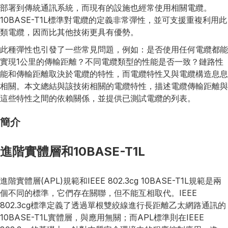
部署到傳統通訊系統，而現有的設施也經常使用相關電纜。
10BASE-T1L標準對電纜的定義非常彈性，並可支援重複利用此
類電纜，因而比其他技術更具有優勢。
此種彈性也引發了一些常見問題，例如：是否使用任何電纜都能
實現1公里的傳輸距離？不同電纜類型的性能是否一致？鏈路性
能和傳輸距離取決於電纜的特性，而電纜特性又與電纜構造息息
相關。本文總結與該技術相關的電纜特性，描述電纜傳輸距離與
這些特性之間的依賴關係，並提供已測試電纜的列表。
簡介
進階實體層和10BASE-T1L
進階實體層(APL)規範和IEEE 802.3cg 10BASE-T1L規範是兩
個不同的標準，它們存在關聯，但不能互相取代。IEEE
802.3cg標準定義了透過單根雙絞線進行長距離乙太網路通訊的
10BASE-T1L實體層，與應用無關；而APL標準則在IEEE