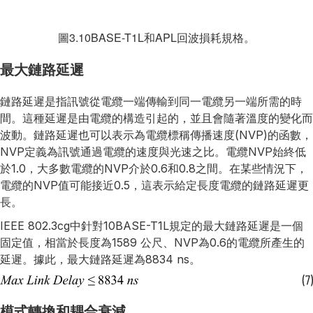
圖3.10BASE-T1L和APL回波損耗規格。
最大鏈路延遲
鏈路延遲是指訊號從電纜一端傳輸到同一電纜另一端所需的時
間。這種延遲是由電纜的構造引起的，並且會隨著溫度的變化而
波動。鏈路延遲也可以表示為電纜標稱傳播速度(NVP)的函數，
NVP定義為訊號通過電纜的速度與光速之比。電纜NVP始終低
於1.0，大多數電纜的NVP介於0.6和0.8之間。在某些情況下，
電纜的NVP值可能接近0.5，這表示給定長度電纜的鏈路延遲更
長。
IEEE 802.3cg中針對10BASE-T1L規定的最大鏈路延遲是一個
固定值，相當於長度為1589 公尺、NVP為0.6的電纜所產生的
延遲。據此，最大鏈路延遲為8834 ns。
模式轉換和耦合衰減