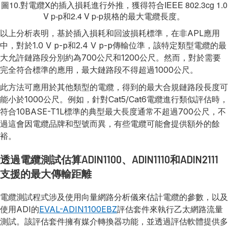
圖10.對電纜X的插入損耗進行外推，獲得符合IEEE 802.3cg 1.0
V p-p和2.4 V p-p規格的最大電纜長度。
以上分析表明，基於插入損耗和回波損耗標準，在非APL應用
中，對於1.0 V p-p和2.4 V p-p傳輸位準，該特定類型電纜的最
大允許鏈路段分別約為700公尺和1200公尺。然而，對於需要
完全符合標準的應用，最大鏈路段不得超過1000公尺。
此方法可應用於其他類型的電纜，得到的最大合規鏈路段長度可
能小於1000公尺。例如，針對Cat5/Cat6電纜進行類似評估時，
符合10BASE-T1L標準的典型最大長度通常不超過700公尺，不
過這會因電纜品牌和型號而異，有些電纜可能會提供額外的餘
裕。
透過電纜測試估算ADIN1100、ADIN1110和ADIN2111
支援的最大傳輸距離
電纜測試程式涉及使用向量網路分析儀來估計電纜的參數，以及
使用ADI的
EVAL-ADIN1100EBZ
評估套件來執行乙太網路流量
測試。該評估套件擁有媒介轉換器功能，並透過評估軟體提供多