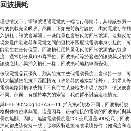
回波損耗
理想情況下，當訊號透過電纜的一端進行傳輸時，其應該被另一
端的負載完全吸收。然而，正如先前所討論的，由於電纜存在插
入損耗，訊號會減弱，一些能量也會被反射回訊號源。這些反射
現象是由發送器和電纜之間的阻抗不匹配或電纜本身引起的，可
能發生在任何位置。回波損耗用於量化反射回訊號源的訊號強
度，通常以分貝(dB)為單位。回波損耗等於發送的訊號與反射的
訊號之比。與插入損耗一樣，回波損耗隨頻率而變化。
假設電纜品質優良，則其阻抗在整個電纜長度上會保持一致，可
以大幅減輕阻抗不匹配情況（收發器的連接點除外）。如果某條
電纜鏈路因損壞或施工不良而在某些地方出現了故障，情況便會
不同。然而，有鑑於本文的宗旨，我們暫不討論這種情況。
與IEEE 802.3cg 10BASE-T1L插入損耗規格不同，回波損耗規
格與傳輸位準無關。這是因為，正確端接的電纜的回波損耗與其
長度無關。因此，無論電纜長度是200公尺還是500公尺，回波
損耗都應該保持一致，除非因製造製程或環境條件（如濕度和溫