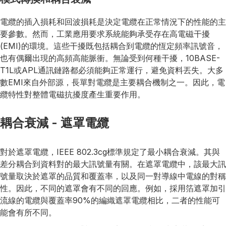
電纜的插入損耗和回波損耗是決定電纜在正常情況下的性能的主
要參數。然而，工業應用要求系統能夠承受存在高電磁干擾
(EMI)的環境。這些干擾既包括耦合到電纜的恆定頻率訊號音，
也有偶爾出現的高頻高能脈衝。無論受到何種干擾，10BASE-
T1L或APL通訊鏈路都必須能夠正常運行，避免資料丟失。大多
數EMI來自外部源，長單對電纜是主要耦合機制之一。因此，電
纜特性對整體電磁抗擾度產生重要作用。
耦合衰減 - 遮罩電纜
對於遮罩電纜，IEEE 802.3cg標準規定了最小耦合衰減。其與
差分耦合到資料對的最大訊號量有關。在遮罩電纜中，該最大訊
號量取決於遮罩的品質和覆蓋率，以及同一對導線中電線的對稱
性。因此，不同的遮罩會有不同的回應。例如，採用箔遮罩加引
流線的電纜與覆蓋率90%的編織遮罩電纜相比，二者的性能可
能會有所不同。