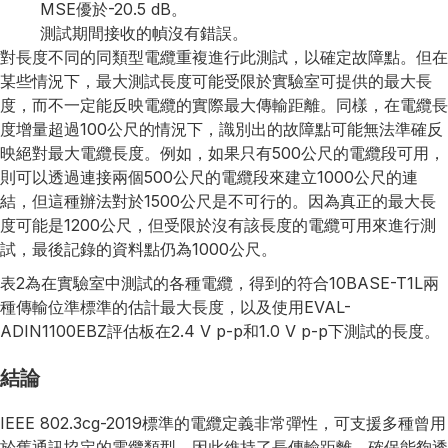
MSE優於-20.5 dB。
測試期間接收的幀沒有錯誤。
對長度不同的同類型電纜重複進行此測試，以確定故障點。但在
某些情況下，最大測試長度可能受限於實驗室可提供的最大長
度，而不一定能反映電纜的實際最大傳輸距離。同樣，在電纜長
度增量超過100公尺的情況下，識別出的故障點可能無法準確反
映絕對最大電纜長度。例如，如果只有500公尺的電纜段可用，
則可以透過連接兩個500公尺的電纜段來建立1000公尺的連
結，但這種辦法對於1500公尺是不可行的。因為真正的最大長
度可能是1200公尺，但受限於沒有該長度的電纜可用來進行測
試，最後記錄的資料點仍為1000公尺。
表2為在實驗室中測試的各種電纜，得到的符合10BASE-T1L兩
種傳輸位準標準的估計最大長度，以及使用EVAL-
ADIN1100EBZ評估板在2.4 V p-p和1.0 V p-p下測試的長度。
結論
IEEE 802.3cg-2019標準的電纜定義非常彈性，可支援多種曾用
於舊通訊協定的電纜類型，因此維持了長傳輸距離，確保能夠透