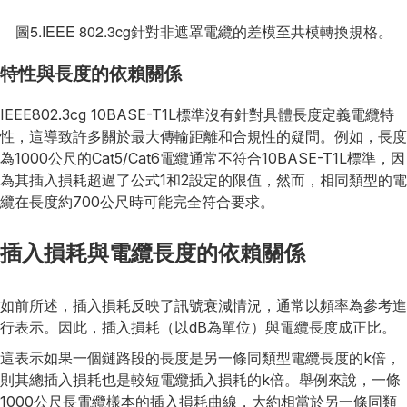
圖5.IEEE 802.3cg針對非遮罩電纜的差模至共模轉換規格。
特性與長度的依賴關係
IEEE802.3cg 10BASE-T1L標準沒有針對具體長度定義電纜特
性，這導致許多關於最大傳輸距離和合規性的疑問。例如，長度
為1000公尺的Cat5/Cat6電纜通常不符合10BASE-T1L標準，因
為其插入損耗超過了公式1和2設定的限值，然而，相同類型的電
纜在長度約700公尺時可能完全符合要求。
插入損耗與電纜長度的依賴關係
如前所述，插入損耗反映了訊號衰減情況，通常以頻率為參考進
行表示。因此，插入損耗（以dB為單位）與電纜長度成正比。
這表示如果一個鏈路段的長度是另一條同類型電纜長度的k倍，
則其總插入損耗也是較短電纜插入損耗的k倍。舉例來說，一條
1000公尺長電纜樣本的插入損耗曲線，大約相當於另一條同類