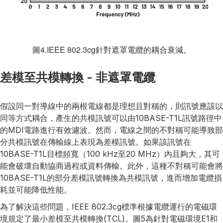
圖4.IEEE 802.3cg針對遮罩電纜的耦合衰減。
差模至共模轉換 - 非遮罩電纜
假設同一對導線中的兩根電線都是理想且對稱的，則訊號應該以
同等方式耦合，產生的共模訊號可以由10BASE-T1L訊號路徑中
的MDI電路進行有效濾波。然而，電線之間的不對稱可能導致部
分共模訊號在傳輸線上表現為差模訊號。如果該訊號在
10BASE-T1L目標頻寬（100 kHz至20 MHz）內且夠大，其可
能會破壞自動協商過程或資料傳輸。此外，這種不對稱可能會將
10BASE-T1L的部分差模訊號轉換為共模訊號，進而增加電纜損
耗並可能降低性能。
為了解決這些問題，IEEE 802.3cg標準根據電纜運行的電磁環
境規定了最小差模至共模轉換(TCL)。圖5為針對電磁環境E1和