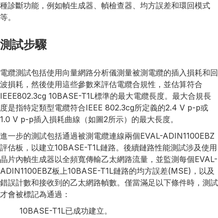
種診斷功能，例如幀生成器、幀檢查器、均方誤差和環回模式
等。
測試步驟
電纜測試包括使用向量網路分析儀測量被測電纜的插入損耗和回
波損耗，然後使用這些參數來評估電纜合規性，並估算符合
IEEE802.3cg 10BASE-T1L標準的最大電纜長度。最大合規長
度是指特定類型電纜符合IEEE 802.3cg所定義的2.4 V p-p或
1.0 V p-p插入損耗曲線（如圖2所示）的最大長度。
進一步的測試包括通過被測電纜連線兩個EVAL-ADIN1100EBZ
評估板，以建立10BASE-T1L鏈路。後續鏈路性能測試涉及使用
晶片內幀生成器以全頻寬傳輸乙太網路流量，並監測每個EVAL-
ADIN1100EBZ板上10BASE-T1L鏈路的均方誤差(MSE)，以及
錯誤計數和接收到的乙太網路幀數。僅當滿足以下條件時，測試
才會被標記為通過：
10BASE-T1L已成功建立。