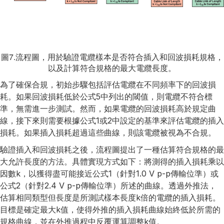
圖7.流程圖，用於驗證電纜樣本是否符合插入和回波損耗規格，
以及計算符合規格的最大電纜長度。
為了確保合規，初始步驟包括評估電纜在不同頻率下的回波損
耗。如果回波損耗低於公式5中列出的閾值，則電纜不符合標
準，無需進一步測試。然而，如果電纜的回波損耗高於規定曲
線，接下來則需要根據公式1或2中設定的基準來評估電纜的插入
損耗。如果插入損耗超過這些曲線，則該電纜被視為不合規。
驗證插入和回波損耗之後，流程圖提出了一種估算符合規格的最
大允許長度的方法。具體實現方式如下：將測得的插入損耗乘以
因數k，以獲得盡可能接近公式1（針對1.0 V p-p傳輸位準）或
公式2（針對2.4 V p-p傳輸位準）所述的曲線。透過外推法，
估算相同類型但長度是所測試樣本長度k倍的電纜的插入損耗。
目標是確定最大k值，使得外推的插入損耗曲線始終低於所需的
規格曲線，並在外推過程中反覆運算調整k值。