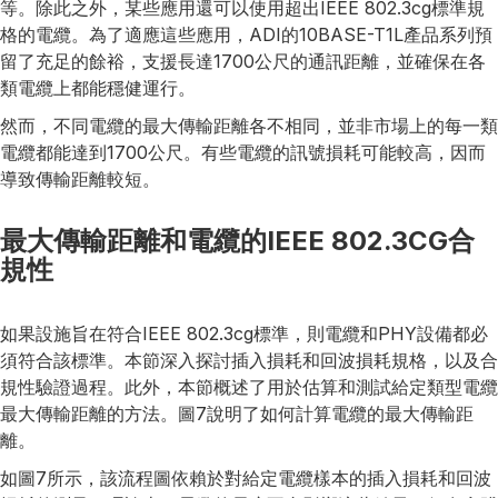
等。除此之外，某些應用還可以使用超出IEEE 802.3cg標準規
格的電纜。為了適應這些應用，ADI的10BASE-T1L產品系列預
留了充足的餘裕，支援長達1700公尺的通訊距離，並確保在各
類電纜上都能穩健運行。
然而，不同電纜的最大傳輸距離各不相同，並非市場上的每一類
電纜都能達到1700公尺。有些電纜的訊號損耗可能較高，因而
導致傳輸距離較短。
最大傳輸距離和電纜的IEEE 802.3CG合
規性
如果設施旨在符合IEEE 802.3cg標準，則電纜和PHY設備都必
須符合該標準。本節深入探討插入損耗和回波損耗規格，以及合
規性驗證過程。此外，本節概述了用於估算和測試給定類型電纜
最大傳輸距離的方法。圖7說明了如何計算電纜的最大傳輸距
離。
如圖7所示，該流程圖依賴於對給定電纜樣本的插入損耗和回波