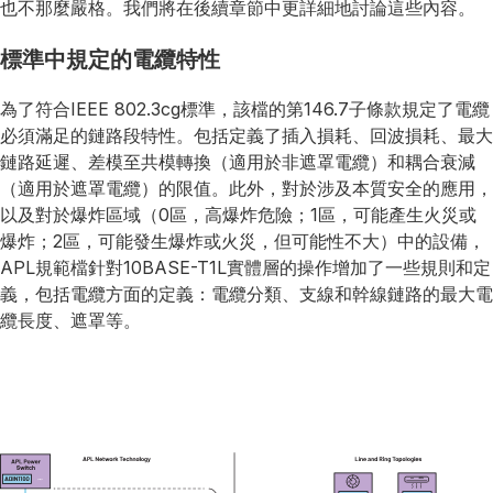
也不那麼嚴格。我們將在後續章節中更詳細地討論這些內容。
標準中規定的電纜特性
為了符合IEEE 802.3cg標準，該檔的第146.7子條款規定了電纜
必須滿足的鏈路段特性。包括定義了插入損耗、回波損耗、最大
鏈路延遲、差模至共模轉換（適用於非遮罩電纜）和耦合衰減
（適用於遮罩電纜）的限值。此外，對於涉及本質安全的應用，
以及對於爆炸區域（0區，高爆炸危險；1區，可能產生火災或
爆炸；2區，可能發生爆炸或火災，但可能性不大）中的設備，
APL規範檔針對10BASE-T1L實體層的操作增加了一些規則和定
義，包括電纜方面的定義：電纜分類、支線和幹線鏈路的最大電
纜長度、遮罩等。