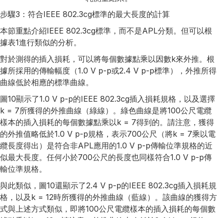
步驟3：符合IEEE 802.3cg標準的最大長度的計算
本節重點介紹IEEE 802.3cg標準，而不是APL分類。但可以根
據表1進行類似的分析。
對於測得的插入損耗，可以將每個數據點乘以因數k來外推。根
據所採用的傳輸幅度（1.0 V p-p或2.4 V p-p標準），外推所得
曲線低於相應的標準曲線。
圖10顯示了1.0 V p-p的IEEE 802.3cg插入損耗規格，以及選擇
k = 7所獲得的外推曲線（綠線）。綠色曲線是將100公尺電纜
樣本的插入損耗的每個數據點乘以k = 7得到的。請注意，獲得
的外推值略低於1.0 V p-p規格，表示700公尺（將k = 7乘以電
纜長度得出）是符合非APL應用的1.0 V p-p傳輸位準規格的近
似最大長度。任何小於700公尺的長度也同樣符合1.0 V p-p傳
輸位準規格。
與此類似，圖10還顯示了2.4 V p-p的IEEE 802.3cg插入損耗規
格，以及k = 12時所獲得的外推曲線（藍線）。該曲線的獲得方
式與上述方式類似，即將100公尺電纜樣本的插入損耗的每個數