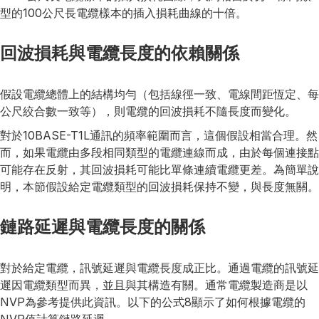
型的100公尺長電纜樣本的插入損耗曲線的十倍。
回波損耗與電纜長度的依賴關係
假設電纜總體上的結構均勻（包括線徑一致、電線間距恆定、每
公尺絞合數一致等），則電纜的回波損耗不隨長度而變化。
對於10BASE-T1L通訊的頻率範圍而言，這個假設相當合理。然
而，如果電纜由多段相同類型的電纜連線而成，由於每個連接點
可能存在反射，其回波損耗可能比單條連續電纜更差。為簡單說
明，本節假設給定電纜類型的回波損耗保持不變，與長度無關。
鏈路延遲與電纜長度的關係
對於給定電纜，訊號延遲與電纜長度成正比。通過電纜的訊號延
遲因電纜類型而異，並且與其構造有關。通常電纜製造商是以
NVP為參考提供此資訊。以下的公式8顯示了如何根據電纜的
NVP值計算鏈路延遲。