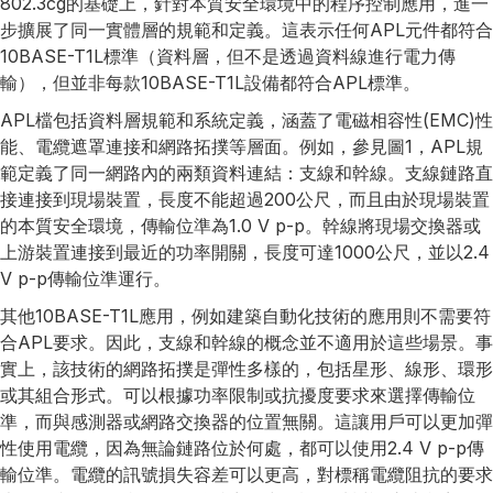
802.3cg的基礎上，針對本質安全環境中的程序控制應用，進一
步擴展了同一實體層的規範和定義。這表示任何APL元件都符合
10BASE-T1L標準（資料層，但不是透過資料線進行電力傳
輸），但並非每款10BASE-T1L設備都符合APL標準。
APL檔包括資料層規範和系統定義，涵蓋了電磁相容性(EMC)性
能、電纜遮罩連接和網路拓撲等層面。例如，參見圖1，APL規
範定義了同一網路內的兩類資料連結：支線和幹線。支線鏈路直
接連接到現場裝置，長度不能超過200公尺，而且由於現場裝置
的本質安全環境，傳輸位準為1.0 V p-p。幹線將現場交換器或
上游裝置連接到最近的功率開關，長度可達1000公尺，並以2.4
V p-p傳輸位準運行。
其他10BASE-T1L應用，例如建築自動化技術的應用則不需要符
合APL要求。因此，支線和幹線的概念並不適用於這些場景。事
實上，該技術的網路拓撲是彈性多樣的，包括星形、線形、環形
或其組合形式。可以根據功率限制或抗擾度要求來選擇傳輸位
準，而與感測器或網路交換器的位置無關。這讓用戶可以更加彈
性使用電纜，因為無論鏈路位於何處，都可以使用2.4 V p-p傳
輸位準。電纜的訊號損失容差可以更高，對標稱電纜阻抗的要求