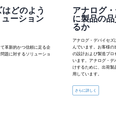
ズはどのよう
アナログ・
リューション
に製品の品
るか
アナログ・デバイセズ
データロガーとプロトコルアナライザー
んでいます。お客様の
って革新的かつ信頼に足る企
開く
の設計および製造プロ
な問題に対するソリューショ
います。アナログ・デ
けするために、出荷製
用しています。
さらに詳しく