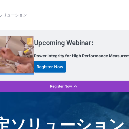
ソリューション
Upcoming Webinar:
Power Integrity for High Performance Measure
Register Now
定ソリューション