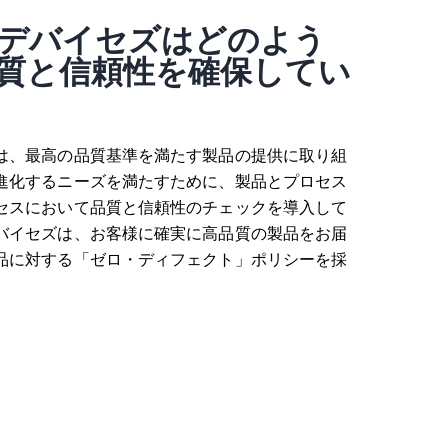
デバイセズはどのよう
質と信頼性を確保してい
データ・アクイジション・モジュール：絶縁型
は、最高の品質基準を満たす製品の提供に取り組
マルチチャンネル・アナログ入出力
進化するニーズを満たすために、製品とプロセス
開く
セスにおいて品質と信頼性のチェックを導入して
バイセズは、お客様に確実に高品質の製品をお届
品に対する「ゼロ・ディフェクト」ポリシーを採