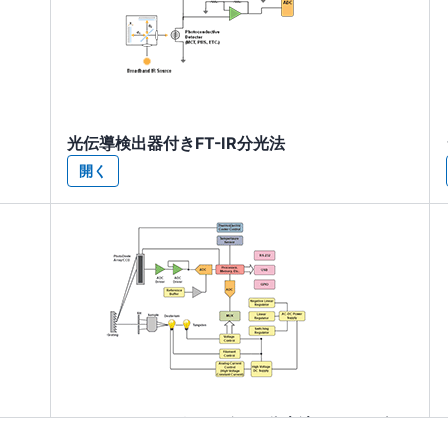
光伝導検出器付きFT-IR分光法
開く
UV-VIS - シングル・ビーム分光法 (フォトダイ