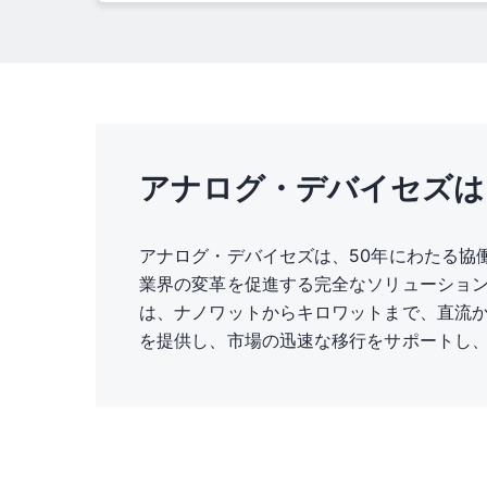
水素炎イオン化検出器
開く
アナログ・デバイセズは
アナログ・デバイセズは、50年にわたる協
業界の変革を促進する完全なソリューショ
は、ナノワットからキロワットまで、直流か
四重極質量分析計
を提供し、市場の迅速な移行をサポートし
開く