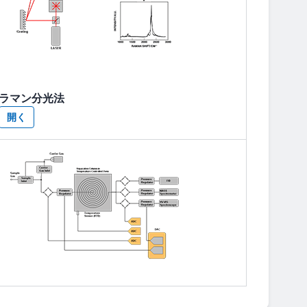
ラマン分光法
開く