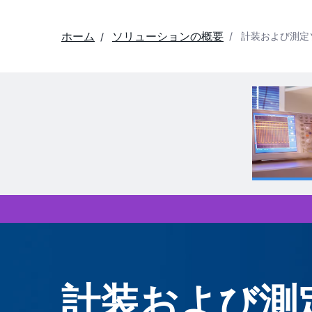
ホーム
ソリューションの概要
計装および測定
計装および測