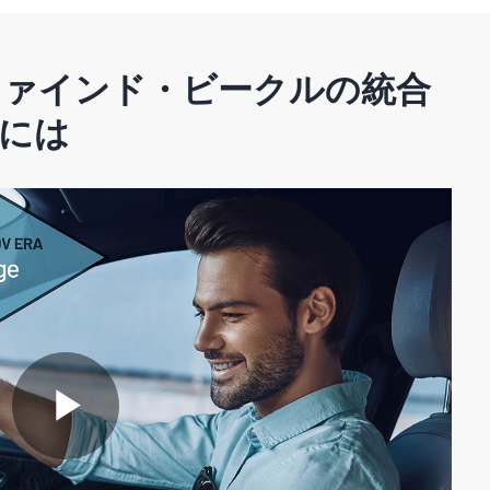
i
ファインド・ビークルの統合
d
には
e
o
P