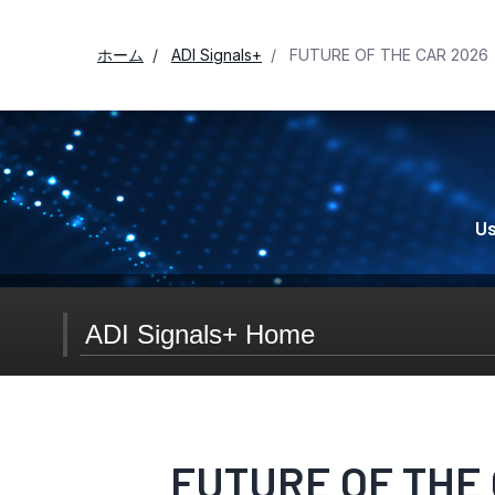
ホーム
ADI Signals+
FUTURE OF THE CAR
Us
ADI Signals+ Home
Signals+ ニュースレター登録
FUTURE OF TH