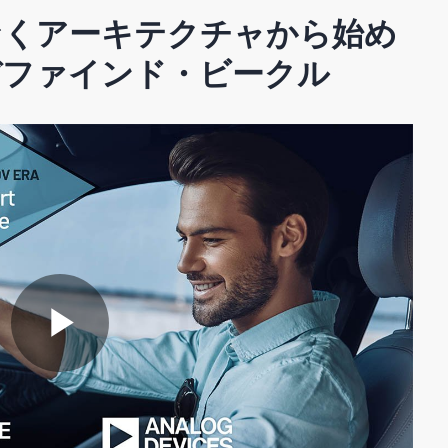
なくアーキテクチャから始め
デファインド・ビークル
P