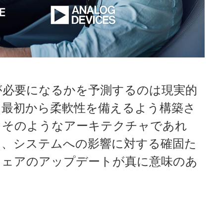
l
a
が必要になるかを予測するのは現実的
、最初から柔軟性を備えるよう構築さ
y
。そのようなアーキテクチャであれ
と、システムへの影響に対する確固た
ウェアのアップデートが真に意味のあ
V