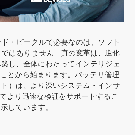
l
a
ンド・ビークルで必要なのは、ソフト
けではありません。真の変革は、進化
y
構築し、全体にわたってインテリジェ
ることから始まります。バッテリ管理
ント）は、より深いシステム・インサ
V
してより迅速な検証をサポートするこ
を示しています。
i