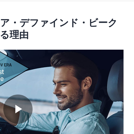
d
ェア・デファインド・ビーク
る理由
e
o
P