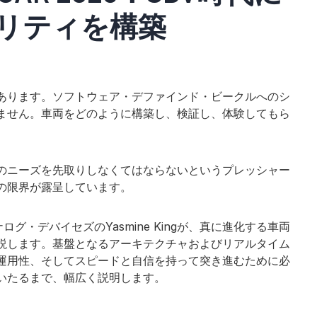
リティ、スマートインダストリーに関する最新情報をお届けします
リティを構築
あります。ソフトウェア・デファインド・ビークルへのシ
ません。車両をどのように構築し、検証し、体験してもら
SIGNALS+ ニュースレター登録
Analog Devices, Inc.およびその子会社からマーケ
ポリシー
に同意したことになります。
プライバシー設定
でいつ
のニーズを先取りしなくてはならないというプレッシャー
の限界が露呈しています。
グ・デバイセズのYasmine Kingが、真に進化する車両
説します。基盤となるアーキテクチャおよびリアルタイム
運用性、そしてスピードと自信を持って突き進むために必
いたるまで、幅広く説明します。