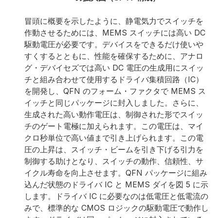
冒頭に概要を示したように、静電気力でスイッチを
作動させるためには、MEMS スイッチには高い DC
駆動電圧が必要です。デバイスをできるだけ使いや
すくするとともに、性能を確保するために、アナロ
グ・デバイセズでは高い DC 電圧の生成用にスイッ
チと組み合わせて使用するドライバ集積回路（IC）
を開発し、QFN のフォーム・ファクタで MEMS ス
イッチと同じパッケージに封入しました。さらに、
生成された高い動作電圧は、制御された形でスイッ
チのゲート電極に加えられます。この電圧は、マイ
クロ秒単位で高い値まで引き上げられます。この電
圧の上昇は、スイッチ・ビームを引き下げる引力を
制御する助けとなり、スイッチの動作、信頼性、サ
イクル寿命を向上させます。QFN パッケージに組み
込んだ状態のドライバ IC と MEMS ダイを図 5 に示
します。ドライバ IC に必要なのは低電圧と低電流の
みで、標準的な CMOS ロジックの駆動電圧で動作し