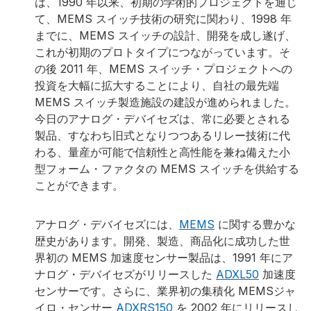
は、1990 年以来、初期の学術的プロジェクトを通じ
て、MEMS スイッチ技術の研究に関わり、1998 年
までに、MEMS スイッチの設計、開発を成し遂げ、
これが初期のプロトタイプにつながっています。そ
の後 2011 年、MEMS スイッチ・プロジェクトへの
投資を大幅に拡大することにより、自社の最先端
MEMS スイッチ製造施設の建設が進められました。
今日のアナログ・デバイセズは、常に必要とされる
製品、すなわち旧式となりつつあるリレー技術に代
わる、量産が可能で信頼性と高性能を兼ね備えた小
型フォーム・ファクタの MEMS スイッチを供給する
ことができます。
アナログ・デバイセズには、
MEMS
に関する豊かな
歴史があります。開発、製造、商品化に成功した世
界初の MEMS 加速度センサー製品は、1991 年にア
ナログ・デバイセズがリリースした
ADXL50
加速度
センサーです。さらに、業界初の集積化 MEMSジャ
イロ・センサー
ADXRS150
を 2002 年にリリースし