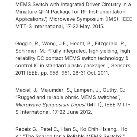
MEMS Switch with Integrated Driver Circuitry in a
Miniature QFN Package for RF Instrumentation
Applications.”, Microwave Symposium (IMS), IEEE
MTT-S International, 17-22 May. 2015.
Goggin, R., Wong, J.E., Hecht, B., Fitzgerald, P.,
Schirmer, M.: “Fully integrated, high yielding, high
reliability DC contact MEMS switch technology &
control IC in standard plastic packages.”, Sensors,
2011 IEEE, pp. 958, 961, 28-31 Oct. 2011.
Maciel, J., Majumder, S., Lampen, J., Guthy, C.:
“Rugged and reliable ohmic MEMS switches”,
Microwave Symposium Digest
(MTT), IEEE MTT-
S International, 17-22 June 2012.
Rebeiz G., Patel C., Han S., Ko Chih-Hsiang., Ho
K.: “The Search for a Reliable MEMS Switch?.”,