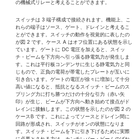
の機械式リレーと考えることができます。
スイッチは 3 端子構成で接続されます。機能上、こ
れらの端子はソース、ゲート、ドレインと考えるこ
とができます。スイッチの動作を視覚的に表したの
が図 2 です。ケース A はオフ位置にある状態を示し
ています。ゲートに DC 電圧を加えると、スイッ
チ・ビームを下方向へ引っ張る静電気力が発生しま
す。これは平行板コンデンサに生じる静電気力と同
じもので、正負の電荷が帯電したプレートが互いに
引き合います。ゲートの電圧が徐々に増加して十分
高い値になると、抵抗となるスイッチ・ビームのス
プリング力に打ち勝つだけの十分な引力（赤い矢
印）が生じ、ビームが下方向へ動き始めて接点がド
レインに接触します。この状態を示したのが図 2 の
ケースB です。これによってソースとドレイン間に
回路が形成され、スイッチがオンの状態になりま
す。スイッチ・ビームを下に引き下げるために実際
に必要とされる力は、カンチレバー・ビームのばね