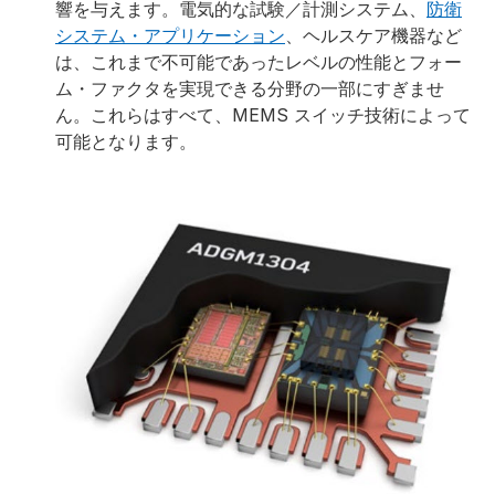
響を与えます。電気的な試験／計測システム、
防衛
ック大学で電子工学の学士号を取得しました。アナロ
システム・アプリケーション
、ヘルスケア機器など
グ・デバイセズのスイッチ／マルチプレクサ・マーケ
は、これまで不可能であったレベルの性能とフォー
ティング部門のマネージャとして、主に MEMS 技術
ム・ファクタを実現できる分野の一部にすぎませ
の研究開発に従事しています。2009 年のアナログ・
ん。これらはすべて、MEMS スイッチ技術によって
デバイセズ入社以前は、多国籍企業や中小企業で、
可能となります。
RF 設計、アプリケーション、マーケティングなどの
各種業務を担当しています。
詳細を閉じる