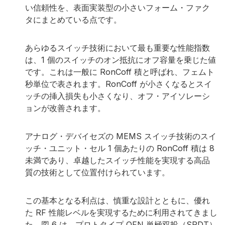
い信頼性を、表面実装型の小さいフォーム・ファク
タにまとめている点です。
あらゆるスイッチ技術において最も重要な性能指数
は、1 個のスイッチのオン抵抗にオフ容量を乗じた値
です。これは一般に RonCoff 積と呼ばれ、フェムト
秒単位で表されます。RonCoff が小さくなるとスイ
ッチの挿入損失も小さくなり、オフ・アイソレーシ
ョンが改善されます。
アナログ・デバイセズの MEMS スイッチ技術のスイ
ッチ・ユニット・セル 1 個あたりの RonCoff 積は 8
未満であり、卓越したスイッチ性能を実現する高品
質の技術として位置付けられています。
この基本となる利点は、慎重な設計とともに、優れ
た RF 性能レベルを実現するために利用されてきまし
た。図 6 は、プロトタイプ QFN 単極双投（SPDT）