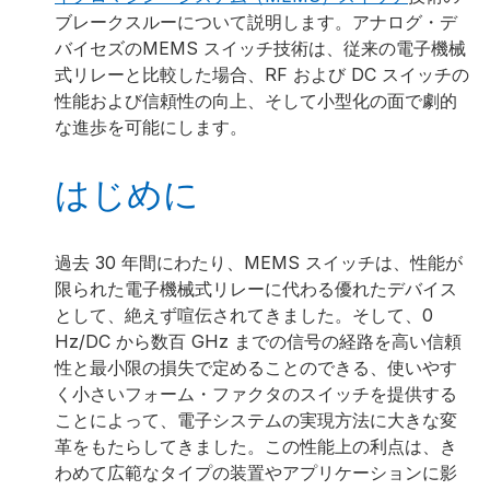
ブレークスルーについて説明します。アナログ・デ
Padraig Fitzgerald
バイセズのMEMS スイッチ技術は、従来の電子機械
式リレーと比較した場合、RF および DC スイッチの
Padraig Fitzgeraldは、アナログ・デバイセズの高精度
性能および信頼性の向上、そして小型化の面で劇的
スイッチ・グループの主席設計エンジニアで、MEMS
な進歩を可能にします。
スイッチの製品およびデバイス設計者として勤務して
います。2002年に半導体スイッチの評価エンジニアと
はじめに
して入社。2007年からスイッチの設計に携わっていま
す。2002年にリムリック大学で電子工学の学士号を取
得。コーク工科大学でMEMSスイッチの信頼性に関す
過去 30 年間にわたり、MEMS スイッチは、性能が
る修士課程を修了しています。更に、ロンドン大学で
限られた電子機械式リレーに代わる優れたデバイス
金融経済学の修士号も取得しました。
として、絶えず喧伝されてきました。そして、0
padraig.fitzgerald@analog.com
Hz/DC から数百 GHz までの信号の経路を高い信頼
性と最小限の損失で定めることのできる、使いやす
く小さいフォーム・ファクタのスイッチを提供する
ことによって、電子システムの実現方法に大きな変
Padraig McDaid
革をもたらしてきました。この性能上の利点は、き
わめて広範なタイプの装置やアプリケーションに影
Padraig McDaid は、1998 年にアイルランドのリムリ