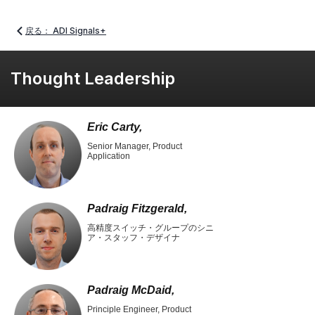
戻る： ADI Signals+
Thought Leadership
Eric Carty,
Senior Manager, Product
Application
Padraig Fitzgerald,
高精度スイッチ・グループのシニ
ア・スタッフ・デザイナ
Padraig McDaid,
Principle Engineer, Product