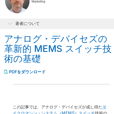
Marketing
著者について
アナログ・デバイセズの
Eric Carty
革新的 MEMS スイッチ技
Eric Carty は、1998 年にアイルランド国立大学メイヌ
ース校で実験物理学の修士号を取得しました。10 年
術の基礎
間 RF 受動コンポーネントの設計技術者として 10 年
間勤務した後、アナログ・デバイセズ入社しました。
2009 年より、アナログ・デバイセズのシニア・アプ
PDFをダウンロード
リケーション・エンジニアとして、RF スイッチと
MEMS 技術の研究開発を担当しています。現在は、ア
ナログ・デバイセズのスイッチおよびマルチプレク
サ・アプリケーション部門マネージャです。
この記事では、アナログ・デバイセズが成し得た
マ
イクロマシン・システム（MEMS）スイッチ
技術の