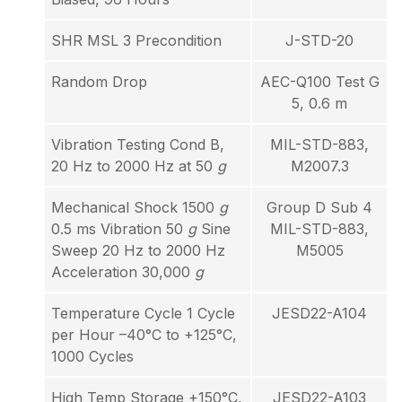
SHR MSL 3 Precondition
J-STD-20
Random Drop
AEC-Q100 Test G
5, 0.6 m
Vibration Testing Cond B,
MIL-STD-883,
20 Hz to 2000 Hz at 50
g
M2007.3
Mechanical Shock 1500
g
Group D Sub 4
0.5 ms Vibration 50
g
Sine
MIL-STD-883,
Sweep 20 Hz to 2000 Hz
M5005
Acceleration 30,000
g
Temperature Cycle 1 Cycle
JESD22-A104
per Hour –40°C to +125°C,
1000 Cycles
High Temp Storage +150°C,
JESD22-A103