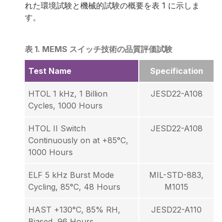
れた環境試験と機械的試験の概要を表 1 に示しま
す。
表 1. MEMS スイッチ技術の品質評価試験
Test Name
Specification
HTOL 1 kHz, 1 Billion
JESD22-A108
Cycles, 1000 Hours
HTOL II Switch
JESD22-A108
Continuously on at +85°C,
1000 Hours
ELF 5 kHz Burst Mode
MIL-STD-883,
Cycling, 85°C, 48 Hours
M1015
HAST +130°C, 85% RH,
JESD22-A110
Biased, 96 Hours