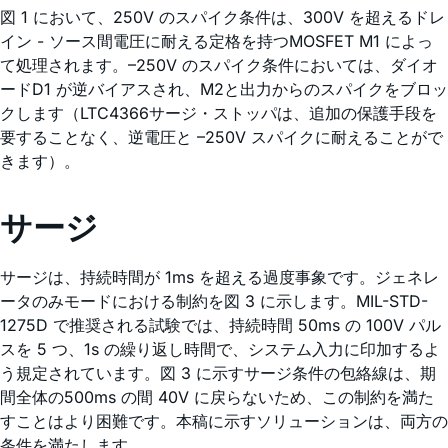
図 1 において、250V のスパイク条件は、300V を超えるドレ
イン - ソース間電圧に耐える定格を持つMOSFET M1 によっ
て処理されます。–250V のスパイク条件においては、ダイオ
ードD1 が逆バイアスされ、M2と出力からのスパイクをブロッ
クします（LTC4366サージ・ストッパは、追加の保護手段を
要することなく、逆電圧と –250V スパイクに耐えることがで
きます）。
サージ
サージは、持続時間が 1ms を超える過度事象です。ジェネレ
ータのみモードにおける制約を図 3 に示します。MIL-STD-
1275D で推奨される試験では、持続時間 50ms の 100V パル
スを 5 つ、1s の繰り返し時間で、システム入力に印加するよ
う規定されています。図 3 に示すサージ条件の包絡線は、期
間全体の500ms の間 40V に戻らないため、この制約を満た
すことはより困難です。本稿に示すソリューションは、両方の
条件を満たします。