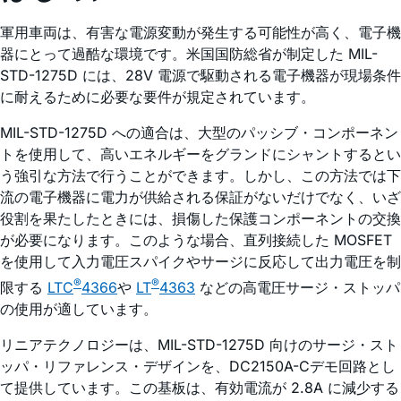
軍用車両は、有害な電源変動が発生する可能性が高く、電子機
器にとって過酷な環境です。米国国防総省が制定した MIL-
STD-1275D には、28V 電源で駆動される電子機器が現場条件
に耐えるために必要な要件が規定されています。
MIL-STD-1275D への適合は、大型のパッシブ・コンポーネン
トを使用して、高いエネルギーをグランドにシャントするとい
う強引な方法で行うことができます。しかし、この方法では下
流の電子機器に電力が供給される保証がないだけでなく、いざ
役割を果たしたときには、損傷した保護コンポーネントの交換
が必要になります。このような場合、直列接続した MOSFET
を使用して入力電圧スパイクやサージに反応して出力電圧を制
®
®
限する
LTC
4366
や
LT
4363
などの高電圧サージ・ストッパ
の使用が適しています。
リニアテクノロジーは、MIL-STD-1275D 向けのサージ・スト
ッパ・リファレンス・デザインを、DC2150A-Cデモ回路とし
て提供しています。この基板は、有効電流が 2.8A に減少する