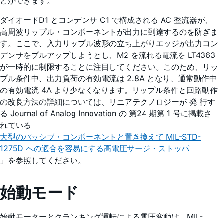
とができます。
ダイオードD1 とコンデンサ C1 で構成される AC 整流器が、
高周波リップル・コンポーネントが出力に到達するのを防ぎま
す。ここで、入力リップル波形の立ち上がりエッジが出力コン
デンサをプルアップしようとし、M2 を流れる電流を LT4363
が一時的に制限することに注目してください。このため、リッ
プル条件中、出力負荷の有効電流は 2.8A となり、通常動作中
の有効電流 4A より少なくなります。リップル条件と回路動作
の改良方法の詳細については、リニアテクノロジーが 発 行す
る Journal of Analog Innovation の 第24 期第 1 号に掲載さ
れている「
大型のパッシブ・コンポーネントと置き換えて MIL-STD-
1275D への適合を容易にする高電圧サージ・ストッパ
」を参照してください。
始動モード
始動モーターとクランキング運転による電圧変動は、MIL-