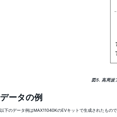
図5. 高周
データの例
以下のデータ例はMAX11040KのEVキットで生成されたもの