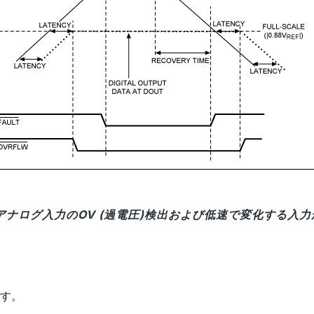
波アナログ入力のOV (過電圧)検出および低速で変化する入
です。