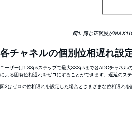
図1. 同じ正弦波がMAX
各チャネルの個別位相遅れ設
ユーザーは1.33µsステップで最大333µsまで各ADCチ
による固有位相遅れをゼロにすることができます。遅延のステ
図2はゼロの位相遅れを設定した場合とさまざまな位相遅れを