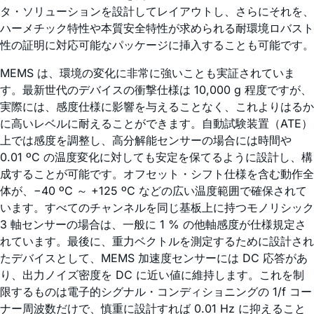
タ・ソリューションを設計してレイアウトし、さらにそれを、
ハーメチック特性や本質安全特性が求められる耐環境ロバスト
性の証明に対応可能なパッケージに挿入することも可能です。
MEMS は、環境の変化に非常に強いことも実証されていま
す。最新世代のデバイスの衝撃仕様は 10,000 g 程度ですが、
実際には、感度仕様に影響を与えることなく、これよりはるか
に高いレベルに耐えることができます。自動試験装置（ATE）
上では感度を調整し、高分解能センサーの場合には時間や
0.01 ºC の温度変化に対しても安定を保てるように設計し、構
成することが可能です。オフセット・シフト仕様を含む動作全
体が、−40 ºC ～ +125 ºC などの広い温度範囲で確保されて
います。すべてのチャンネルを同じ基板上に持つモノリシック
3 軸センサーの場合は、一般に 1 % の他軸感度が仕様規定さ
れています。最後に、重力ベクトルを測定するために設計され
たデバイスとして、MEMS 加速度センサーには DC 応答があ
り、出力ノイズ密度を DC に近い値に維持します。これを制
限するものは電子的シグナル・コンディショニングの 1/f コー
ナー周波数だけで、慎重に設計すれば 0.01 Hz に抑えること