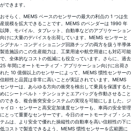
ができます。
おそらく、MEMS ベースのセンサーの最大の利点の 1 つは生
産規模を拡大できることです。MEMS のベンダーは 1990 年
以降、モバイル、タブレット、自動車などのアプリケーション
向けに大量のデバイスを出荷しています。MEMS センサーと
シグナル・コンディショニング回路チップの両方を扱う半導体
製造施設のこの生産能力は、工業用途や航空用途にも対応可能
で、全体的なコストの低減にも役立っています。さらに、過去
25 年間にオートモーティブ・アプリケーション向けに出荷さ
れた 10 億個以上のセンサーによって、MEMS 慣性センサーの
信頼性と品質は非常に高いことが実証されています。MEMS
センサーは、あらゆる方向の衝突を検出して乗員を保護するた
めにシートベルト・テンショナとエアバッグを作動させること
のできる、複合衝突安全システムの実現を可能にしました。ジ
ャイロ・センサーと高安定加速度センサーも、車両の安全管理
にとって重要なセンサーです。今日のオートモーティブ・シス
テムは、より安全で優れた操縦性の自動車を高い信頼性の下に
低コストで製造できるよう、MEMS 慣性センサーを広範囲に