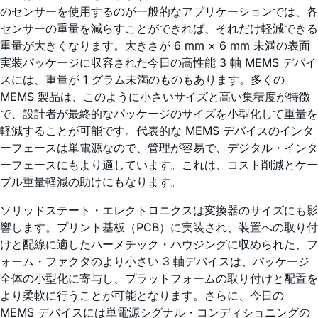
のセンサーを使用するのが一般的なアプリケーションでは、各
センサーの重量を減らすことができれば、それだけ軽減できる
重量が大きくなります。大きさが 6 mm × 6 mm 未満の表面
実装パッケージに収容された今日の高性能 3 軸 MEMS デバイ
スには、重量が 1 グラム未満のものもあります。多くの
MEMS 製品は、このように小さいサイズと高い集積度が特徴
で、設計者が最終的なパッケージのサイズを小型化して重量を
軽減することが可能です。代表的な MEMS デバイスのインタ
ーフェースは単電源なので、管理が容易で、デジタル・インタ
ーフェースにもより適しています。これは、コスト削減とケー
ブル重量軽減の助けにもなります。
ソリッドステート・エレクトロニクスは変換器のサイズにも影
響します。プリント基板（PCB）に実装され、装置への取り付
けと配線に適したハーメチック・ハウジングに収められた、フ
ォーム・ファクタのより小さい 3 軸デバイスは、パッケージ
全体の小型化に寄与し、プラットフォームの取り付けと配置を
より柔軟に行うことが可能となります。さらに、今日の
MEMS デバイスには単電源シグナル・コンディショニングの