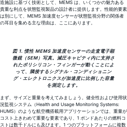
造施設に基づく技術として、MEMS は、いくつかの魅力ある
貴重な利点を状態監視製品の設計者に提供します。性能的要素
は別にして、MEMS 加速度センサーが状態監視分野の関係者
の耳目を集める主な理由は、ここにあります。
図 1. 慣性 MEMS 加速度センサーの走査電子顕
微鏡（SEM）写真。減圧キャビティ内に支持さ
れたポリシリコン・フィンガーが動くことによ
って、隣接するシグナル・コンディショニン
グ・エレクトロニクスが加速度に比例した容量
を測定します。
まず、サイズと重量を考えてみましょう。健全性および使用状
況監視システム（Health and Usage Monitoring Systems:
HUMS）のような航空機搭載用アプリケーションでは、重量が
コスト上きわめて重要な要素であり、1 ポンドあたりの燃料コ
ストは数千ドルにも及びます。1 つのプラットフォームに複数