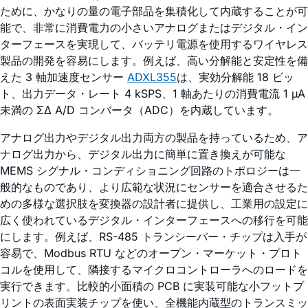
ために、かなりの量の電子部品を集積化して内蔵することが可
能で、非常に消費電力の小さいアナログまたはデジタル・イン
ターフェースを実現して、バッテリ電源を使用するワイヤレス
製品の開発を容易にします。例えば、高い分解能と安定性を備
えた 3 軸加速度センサー
ADXL355
は、実効分解能 18 ビッ
ト、出力データ・レート 4 kSPS、1 軸あたりの消費電流 1 µA
未満の ΣΔ A/D コンバータ（ADC）を内蔵しています。
アナログ出力やデジタル出力両方の製品を持っているため、ア
ナログ出力から、デジタル出力に簡単に置き換えが可能な
MEMS シグナル・コンディショニング回路のトポロジーは一
般的なものであり、より広範な状況にセンサーを適合させるた
めの多様な選択肢を変換器の設計者に提供し、工業用の設定に
広く使われているデジタル・インターフェースへの移行を可能
にします。例えば、RS-485 トランシーバー・チップは入手が
容易で、Modbus RTU などのオープン・マーケット・プロト
コルを使用して、隣接するマイクロコントローラへのロードを
実行できます。比較的小面積の PCB に実装可能な小フットプ
リントの表面実装チップを使い、全機能内蔵型のトランスミッ