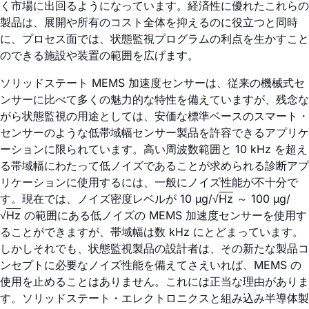
く市場に出回るようになっています。経済性に優れたこれらの
製品は、展開や所有のコスト全体を抑えるのに役立つと同時
に、プロセス面では、状態監視プログラムの利点を生かすこと
のできる施設や装置の範囲を広げます。
ソリッドステート MEMS 加速度センサーは、従来の機械式セ
ンサーに比べて多くの魅力的な特性を備えていますが、残念な
がら状態監視の用途としては、安価な標準ベースのスマート・
センサーのような低帯域幅センサー製品を許容できるアプリケ
ーションに限られています。高い周波数範囲と 10 kHz を超え
る帯域幅にわたって低ノイズであることが求められる診断アプ
リケーションに使用するには、一般にノイズ性能が不十分で
す。現在では、ノイズ密度レベルが 10 µg/√
Hz
～ 100 µg/
√
Hz
の範囲にある低ノイズの MEMS 加速度センサーを使用す
ることができますが、帯域幅は数 kHz にとどまっています。
しかしそれでも、状態監視製品の設計者は、その新たな製品コ
ンセプトに必要なノイズ性能を備えてさえいれば、MEMS の
使用を止めることはありません。これには正当な理由がありま
す。ソリッドステート・エレクトロニクスと組み込み半導体製