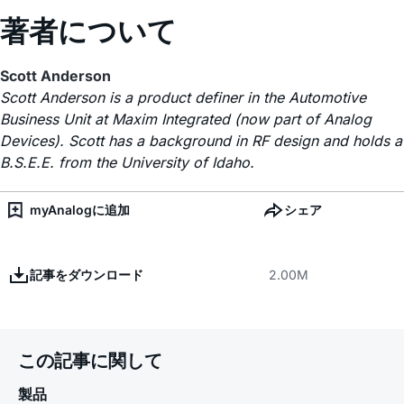
著者について
Scott Anderson
Scott Anderson is a product definer in the Automotive
Business Unit at Maxim Integrated (now part of Analog
Devices). Scott has a background in RF design and holds a
B.S.E.E. from the University of Idaho.
myAnalogに追加
シェア
記事をダウンロード
2.00M
この記事に関して
製品