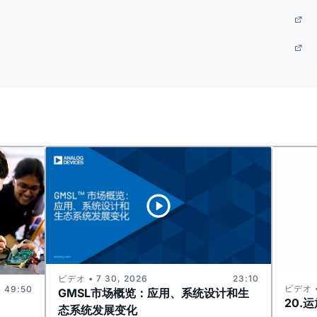
ビデオ • 7 30, 2026
23:10
ビデオ •
49:50
GMSL市场概览：应用、系统设计和生
20.
态系统发展变化