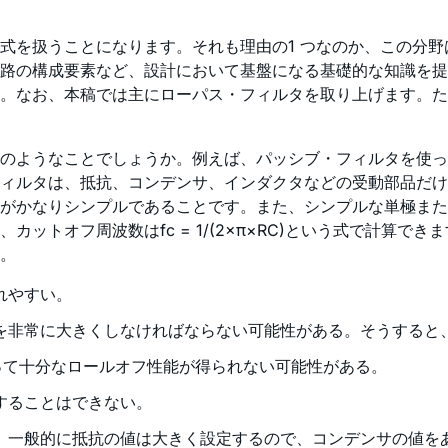
式を扱うことになります。それも理由の1 つなのか、この分
路の構成要素など、設計において基盤になる基礎的な知識を提
。なお、本稿では主にローパス・フィルタを取り上げます。た
のようなことでしょうか。例えば、パッシブ・フィルタを使っ
ィルタは、抵抗、コンデンサ、インダクタなどの受動部品だけ
がかなりシンプルであることです。また、シンプルな単極また
フ周波数はfc = 1/(2×π×RC)という式で計算できます。ロ
す。
れやすい。
を非常に大きくしなければならない可能性がある。そうすると
とって十分なロールオフ性能が得られない可能性がある。
することはできない。
。一般的に抵抗の値は大きく設定するので、コンデンサの値を