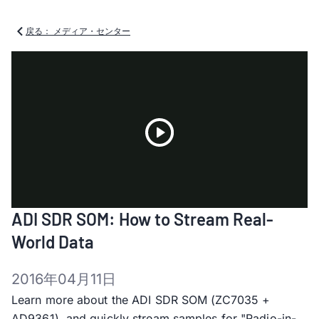
戻る： メディア・センター
Play
ADI SDR SOM: How to Stream Real-
Video
World Data
2016年04月11日
Learn more about the ADI SDR SOM (ZC7035 +
AD9361), and quickly stream samples for "Radio-in-