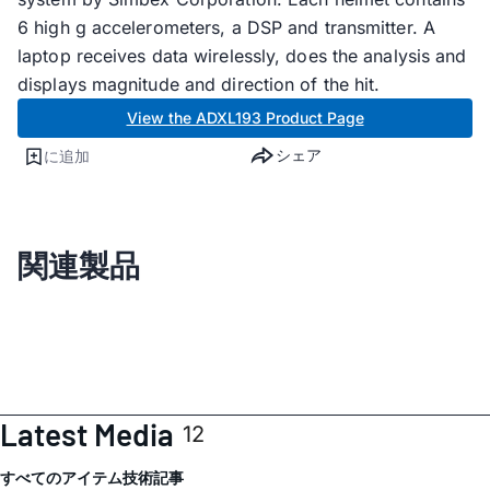
6 high g accelerometers, a DSP and transmitter. A
laptop receives data wirelessly, does the analysis and
displays magnitude and direction of the hit.
View the ADXL193 Product Page
シェア
に追加
関連製品
Latest Media
12
すべてのアイテム
技術記事