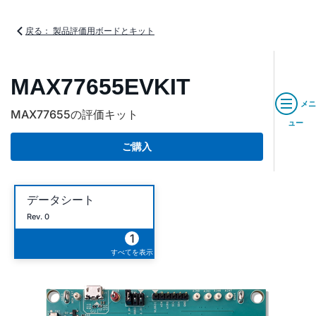
戻る： 製品評価用ボードとキット
MAX77655EVKIT
メニ
MAX77655の評価キット
ュー
ご購入
データシート
Rev. 0
1
すべてを表示