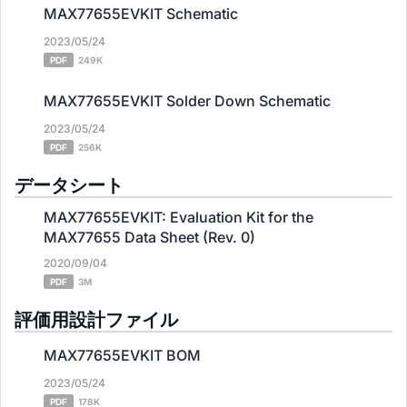
MAX77655EVKIT Schematic
2023/05/24
PDF
249K
MAX77655EVKIT Solder Down Schematic
2023/05/24
PDF
256K
データシート
MAX77655EVKIT: Evaluation Kit for the
MAX77655 Data Sheet (Rev. 0)
2020/09/04
PDF
3M
評価用設計ファイル
MAX77655EVKIT BOM
2023/05/24
PDF
178K