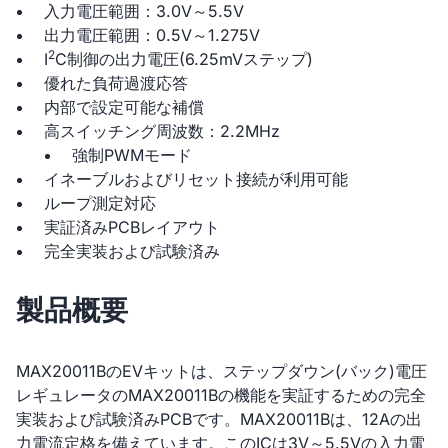
入力電圧範囲：3.0V～5.5V
出力電圧範囲：0.5V～1.275V
2
I
C制御の出力電圧(6.25mVステップ)
優れた負荷過渡応答
内部で設定可能な補償
高スイッチング周波数：2.2MHz
強制PWMモード
イネーブルおよびリセット接続が利用可能
ループ測定対応
実証済みPCBレイアウト
完全実装および試験済み
製品概要
MAX20011BのEVキットは、ステップダウン(バック)電圧
レギュレータのMAX20011Bの機能を実証するための完全
実装および試験済みPCBです。MAX20011Bは、12Aの出
力電流定格を備えています。このICは3V～5.5Vの入力電