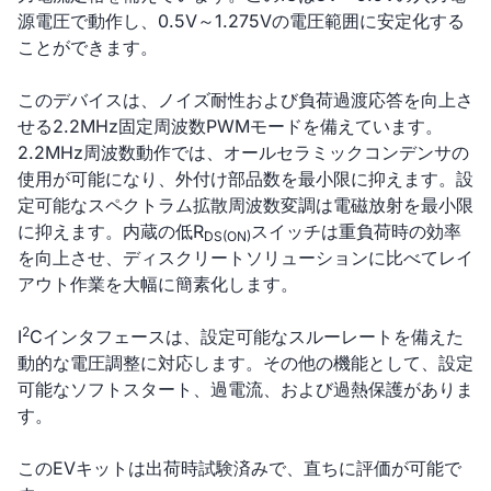
源電圧で動作し、0.5V～1.275Vの電圧範囲に安定化する
ことができます。
このデバイスは、ノイズ耐性および負荷過渡応答を向上さ
せる2.2MHz固定周波数PWMモードを備えています。
2.2MHz周波数動作では、オールセラミックコンデンサの
使用が可能になり、外付け部品数を最小限に抑えます。設
定可能なスペクトラム拡散周波数変調は電磁放射を最小限
に抑えます。内蔵の低R
スイッチは重負荷時の効率
DS(ON)
を向上させ、ディスクリートソリューションに比べてレイ
アウト作業を大幅に簡素化します。
2
I
Cインタフェースは、設定可能なスルーレートを備えた
動的な電圧調整に対応します。その他の機能として、設定
可能なソフトスタート、過電流、および過熱保護がありま
す。
このEVキットは出荷時試験済みで、直ちに評価が可能で