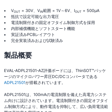
V
= 30V、V
範囲 = 1V～6V、I
= 500μA
OUT
IN
OUT
抵抗で設定可能な出力電圧
電流制限付きの固定オフタイム制御方式を採用
内部補償機能とソフトスタート機能
実証済みPCBレイアウト
完全実装済みおよび試験済み
製品概要
EVAL-ADPL21501-AZ評価ボードには、ThinSOT™パッケ
ージのマイクロパワー昇圧DC/DCコンバータである
ADPL21501
が搭載されています。
ADPL21501は、100mAの電流制限を備えた高電力システ
ム向けに設計されています。電流制限付きの固定オフタイ
ム制御方式により、動作電流を抑制して、広い負荷電流範