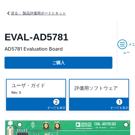
戻る： 製品評価用ボードとキット
EVAL-AD5781
メニ
AD5781 Evaluation Board
ュー
ご購入
ユーザ・ガイド
評価用ソフトウェア
Rev. 0
2
1
すべてを表示
すべてを表示