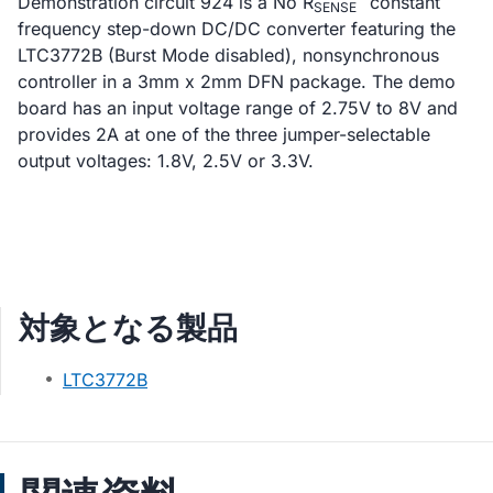
Demonstration circuit 924 is a No R
constant
SENSE
frequency step-down DC/DC converter featuring the
LTC3772B (Burst Mode disabled), nonsynchronous
controller in a 3mm x 2mm DFN package. The demo
board has an input voltage range of 2.75V to 8V and
provides 2A at one of the three jumper-selectable
output voltages: 1.8V, 2.5V or 3.3V.
対象となる製品
LTC3772B