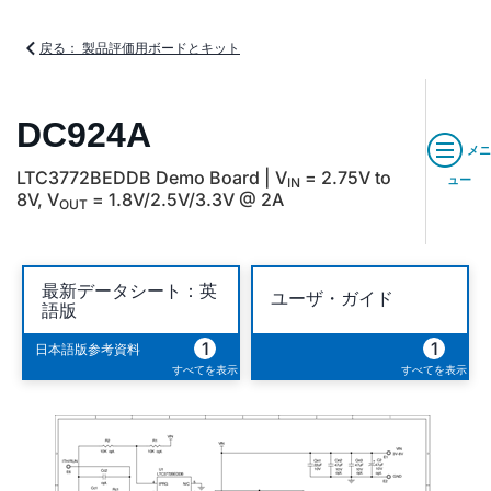
戻る： 製品評価用ボードとキット
DC924A
メニ
LTC3772BEDDB Demo Board | V
= 2.75V to
ュー
IN
8V, V
= 1.8V/2.5V/3.3V @ 2A
OUT
最新データシート：英
ユーザ・ガイド
語版
1
1
日本語版参考資料
すべてを表示
すべてを表示