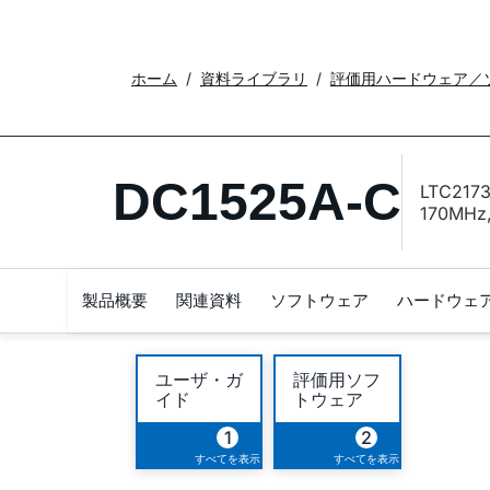
ホーム
資料ライブラリ
評価用ハードウェア／
DC1525A-C
LTC2173
170MHz,
製品概要
関連資料
ソフトウェア
ハードウェ
ユーザ・ガ
評価用ソフ
イド
トウェア
1
2
すべてを表示
すべてを表示