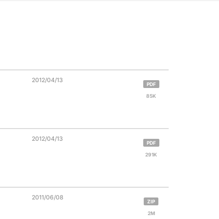
2012/04/13
PDF
85K
2012/04/13
PDF
291K
2011/06/08
ZIP
2M