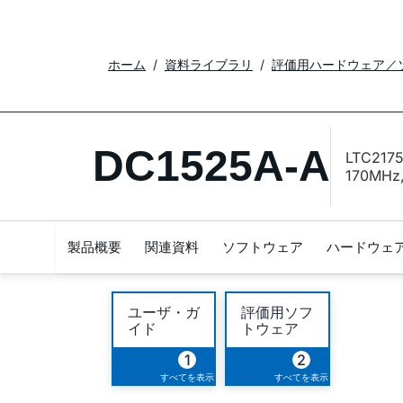
ホーム
資料ライブラリ
評価用ハードウェア／
DC1525A-A
LTC2175
170MHz,
製品概要
関連資料
ソフトウェア
ハードウェ
ユーザ・ガ
評価用ソフ
イド
トウェア
1
2
すべてを表示
すべてを表示