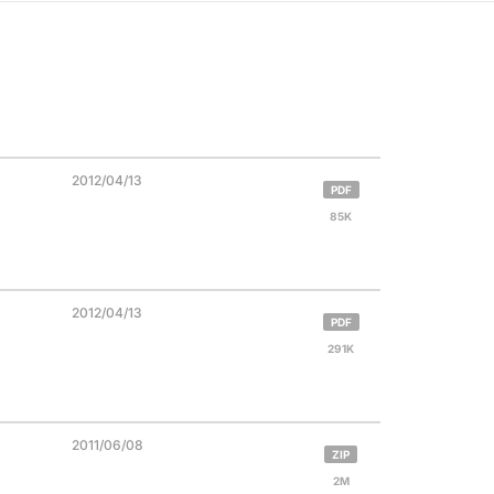
2012/04/13
PDF
85K
2012/04/13
PDF
291K
2011/06/08
ZIP
2M