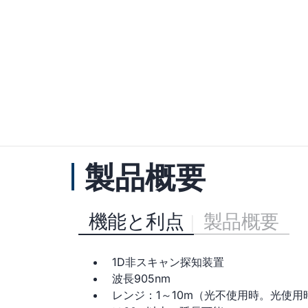
製品概要
機能と利点
製品概要
1D非スキャン探知装置
波長905nm
レンジ：1～10m（光不使用時。光使用