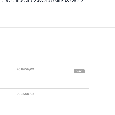
tel Arria10 SoCおよびXilinx ZC706プラ
2019/09/09
WIKI
2025/09/05
t