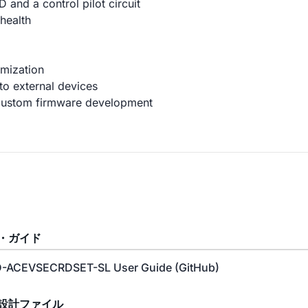
nd a control pilot circuit
 health
mization
 to external devices
 custom firmware development
・ガイド
-ACEVSECRDSET-SL User Guide (GitHub)
設計ファイル