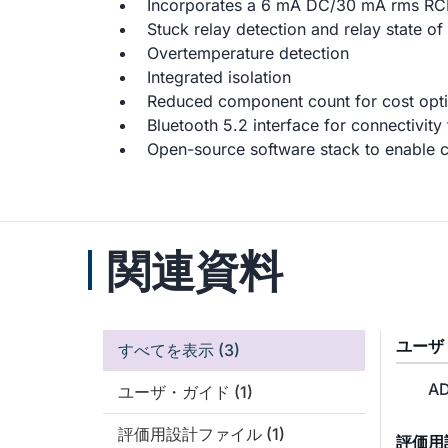
Incorporates a 6 mA DC/30 mA rms RCD a
Stuck relay detection and relay state of
Overtemperature detection
Integrated isolation
Reduced component count for cost opti
Bluetooth 5.2 interface for connectivity
Open-source software stack to enable
関連資料
ユーザ
すべてを表示
(3)
AD
ユーザ・ガイド
(1)
評価用設計ファイル
(1)
評価用