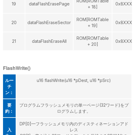
ROM[ROMTable
19
dataFlashErasePage
0x8XXX
+ 18]
ROM[ROMTable
20
dataFlashEraseSector
0x8XXX
+ 19]
ROM[ROMTable
21
dataFlashEraseAll
0x8XXX
+ 20]
FlashWrite()
ルー
u16 flashWrite(u16 *pDest, u16 *pSrc)
チ
ン：
要
プログラムフラッシュメモリの単一ページ(32ワード)をプ
約：
ログラムします。
DP[0]—フラッシュメモリ内のディスティネーションアド
入
レス