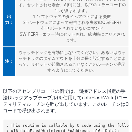
す。セットされた場合、A[0]には、以下のエラーコードの
1つが含まれます。
出
1: ソフトウェアのタイムアウトによる失敗
力：
2: ハードウェアによって報告される失敗(DQ5/FERR)
4: サポートされていないコマンド
SW_FERR—エラー時にセットされ、成功時にクリアされ
ます。
ウォッチドッグを有効にしないでください。あるいはウォ
ッチドッグのタイムアウトを十分に長く設定することによ
注：
って、リセットが起動されることなくこのルーチンが完了
するようにしてください。
以下のアセンブリコードの例では、間接アドレス指定の手
法(ルックアップテーブル)を使用してdataFlashWrite()ユー
ティリティルーチンを呼び出しています。このルーチンはC
コードで呼び出されます。
; This routine is callable by C code using the followi
; u16 dataFlashWrite(void *pAddress, u16 iData);
