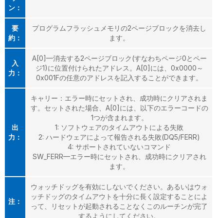
ン：
要
プログラムフラッシュメモリの2ページブロックを消去し
約：
ます。
A[0]—消去する2ページブロック(すなわちページ0とペー
入
ジ1)に位置付けられたアドレス。A[0]には、0x0000～
力：
0x001Fの任意のアドレスを記入することができます。
キャリー：エラー時にセットされ、成功時にクリアされま
す。セットされた場合、A[0]には、以下のエラーコードの
1つが含まれます。
出
1: ソフトウェアのタイムアウトによる失敗
力：
2: ハードウェアによって報告される失敗(DQ5/FERR)
4: サポートされていないコマンド
SW_FERR—エラー時にセットされ、成功時にクリアされ
ます。
ウォッチドッグを有効にしないでください。あるいはウォ
ッチドッグのタイムアウトを十分に長く設定することによ
注：
って、リセットが起動されることなくこのルーチンが完了
するようにしてください。