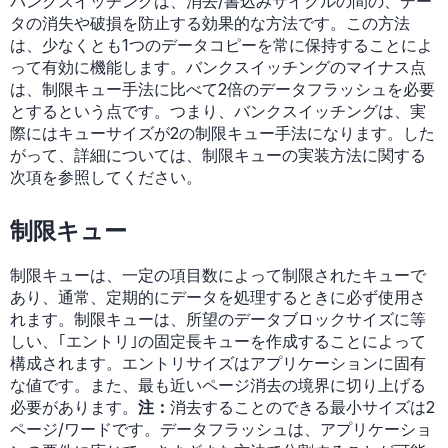
バンクスイッチングは、消去/書込みサイクルの間の、デー
タの消失や破損を防止する効果的な方法です。この方法
は、少なくとも1つのデータコピーを常に保持することによ
って有効に機能します。バンクスイッチングのマイナス点
は、制限キュー手法に比べて2倍のデータフラッシュを必要
とするという点です。つまり、バンクスイッチングは、実
際にはキューサイズが2の制限キュー手法になります。した
がって、詳細については、制限キューの実装方法に関する
次項を参照してください。
制限キュー
制限キューは、一定の項目数によって制限されたキューで
あり、通常、定期的にデータを処理するときに必ず使用さ
れます。制限キューは、所望のデータブロックサイズに等
しい、｢エントリ｣の固定長キューを作成することによって
構成されます。エントリサイズはアプリケーションに固有
な値です。また、最も近いページ消去の境界に切り上げる
必要があります。
注：
消去することのできる最小サイズは2
ページ/ワードです。データフラッシュは、アプリケーショ