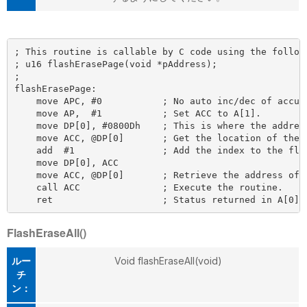
; This routine is callable by C code using the followi
; u16 flashErasePage(void *pAddress);

;

flashErasePage:

    move APC, #0           ; No auto inc/dec of accumu
    move AP,  #1           ; Set ACC to A[1].

    move DP[0], #0800Dh    ; This is where the address
    move ACC, @DP[0]       ; Get the location of the r
    add  #1                ; Add the index to the flas
    move DP[0], ACC

    move ACC, @DP[0]       ; Retrieve the address of t
    call ACC               ; Execute the routine.

FlashEraseAll()
ルー
Void flashEraseAll(void)
チ
ン：