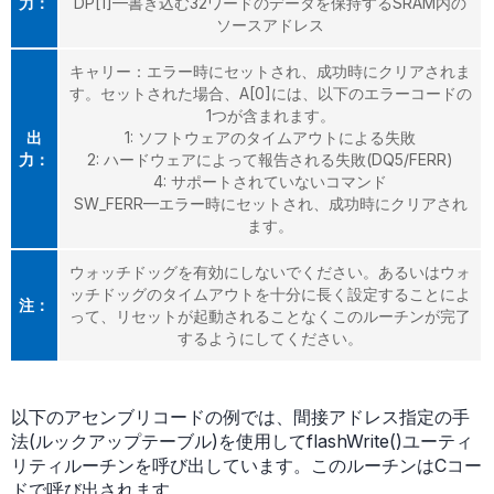
力：
DP[1]—書き込む32ワードのデータを保持するSRAM内の
ソースアドレス
キャリー：エラー時にセットされ、成功時にクリアされま
す。セットされた場合、A[0]には、以下のエラーコードの
1つが含まれます。
出
1: ソフトウェアのタイムアウトによる失敗
力：
2: ハードウェアによって報告される失敗(DQ5/FERR)
4: サポートされていないコマンド
SW_FERR—エラー時にセットされ、成功時にクリアされ
ます。
ウォッチドッグを有効にしないでください。あるいはウォ
ッチドッグのタイムアウトを十分に長く設定することによ
注：
って、リセットが起動されることなくこのルーチンが完了
するようにしてください。
以下のアセンブリコードの例では、間接アドレス指定の手
法(ルックアップテーブル)を使用してflashWrite()ユーティ
リティルーチンを呼び出しています。このルーチンはCコー
ドで呼び出されます。