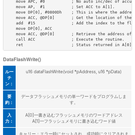
    move APC, #0           ; No auto inc/dec of accumu
    move AP,  #1           ; Set ACC to A[1].

    move DP[0], #0800Dh    ; This is where the address
    move ACC, @DP[0]       ; Get the location of the r
    add  #15               ; Add the index to the flas
    move DP[0], ACC

    move ACC, @DP[0]       ; Retrieve the address of t
    call ACC               ; Execute the routine.

DataFlashWrite()
ルー
u16 dataFlashWrite(void *pAddress, u16 *pData)
チ
ン：
要
データフラッシュメモリの単一ワードをプログラムしま
約：
す。
入
A[0]—書き込むフラッシュメモリのワードアドレス
力：
A[1]—フラッシュメモリに書き込むワード値
キャリー：エラー時にセットされ、成功時にクリアされま