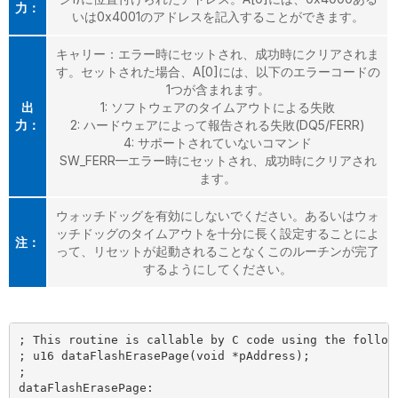
力：
いは0x4001のアドレスを記入することができます。
キャリー：エラー時にセットされ、成功時にクリアされま
す。セットされた場合、A[0]には、以下のエラーコードの
1つが含まれます。
出
1: ソフトウェアのタイムアウトによる失敗
力：
2: ハードウェアによって報告される失敗(DQ5/FERR)
4: サポートされていないコマンド
SW_FERR—エラー時にセットされ、成功時にクリアされ
ます。
ウォッチドッグを有効にしないでください。あるいはウォ
ッチドッグのタイムアウトを十分に長く設定することによ
注：
って、リセットが起動されることなくこのルーチンが完了
するようにしてください。
; This routine is callable by C code using the followi
; u16 dataFlashErasePage(void *pAddress);

;

dataFlashErasePage:
