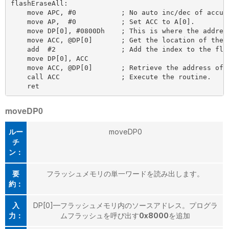
flashEraseAll:

    move APC, #0           ; No auto inc/dec of accumu
    move AP,  #0           ; Set ACC to A[0].

    move DP[0], #0800Dh    ; This is where the address
    move ACC, @DP[0]       ; Get the location of the r
    add  #2                ; Add the index to the flas
    move DP[0], ACC

    move ACC, @DP[0]       ; Retrieve the address of t
    call ACC               ; Execute the routine.

moveDP0
ルー
moveDP0
チ
ン：
要
フラッシュメモリの単一ワードを読み出します。
約：
入
DP[0]—フラッシュメモリ内のソースアドレス。プログラ
力：
ムフラッシュを呼び出す
0x8000
を追加