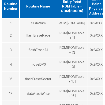
Entry Point
Routine
Point
Routine Name
ROMTable =
Number
Physical
ROM[800Dh]
Address
1
flashWrite
ROM[ROMTable]
0x8XXX
ROM[ROMTable
2
flashErasePage
0x8XXX
+ 1]
ROM[ROMTable
3
flashEraseAll
0x8XXX
+ 2]
ROM[ROMTable
4
moveDP0
0x8XXX
+ 3]
ROM[ROMTable
16
flashEraseSector
0x8XXX
+ 15]
ROM[ROMTable
17
dataFlashWrite
0x8XXX
+ 16]