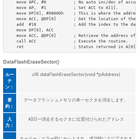
    move APC, #0           ; No auto inc/dec of accumu
    move AP,  #1           ; Set ACC to A[1].

    move DP[0], #0800Dh    ; This is where the address
    move ACC, @DP[0]       ; Get the location of the r
    add  #18               ; Add the index to the data
    move DP[0], ACC

    move ACC, @DP[0]       ; Retrieve the address of t
    call ACC               ; Execute the routine.

DataFlashEraseSector()
ルー
u16 dataFlashEraseSector(void *pAddress)
チ
ン：
要
データフラッシュメモリの単一セクタを消去します。
約：
入
A[0]—消去するセクタに位置付けられたアドレス
力：
キャリー：エラー時にセットされ、成功時にクリアされま