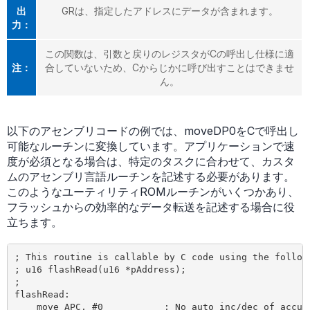
出
GRは、指定したアドレスにデータが含まれます。
力：
この関数は、引数と戻りのレジスタがCの呼出し仕様に適
注：
合していないため、Cからじかに呼び出すことはできませ
ん。
以下のアセンブリコードの例では、moveDP0をCで呼出し
可能なルーチンに変換しています。アプリケーションで速
度が必須となる場合は、特定のタスクに合わせて、カスタ
ムのアセンブリ言語ルーチンを記述する必要があります。
このようなユーティリティROMルーチンがいくつかあり、
フラッシュからの効率的なデータ転送を記述する場合に役
立ちます。
; This routine is callable by C code using the followi
; u16 flashRead(u16 *pAddress);

;

flashRead:

    move APC, #0           ; No auto inc/dec of accumu