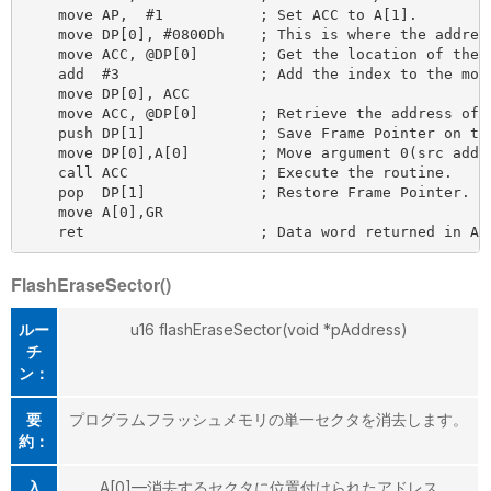
    move AP,  #1           ; Set ACC to A[1].

    move DP[0], #0800Dh    ; This is where the address
    move ACC, @DP[0]       ; Get the location of the r
    add  #3                ; Add the index to the move
    move DP[0], ACC

    move ACC, @DP[0]       ; Retrieve the address of t
    push DP[1]             ; Save Frame Pointer on the
    move DP[0],A[0]        ; Move argument 0(src addre
    call ACC               ; Execute the routine.

    pop  DP[1]             ; Restore Frame Pointer.

    move A[0],GR

FlashEraseSector()
ルー
u16 flashEraseSector(void *pAddress)
チ
ン：
要
プログラムフラッシュメモリの単一セクタを消去します。
約：
入
A[0]—消去するセクタに位置付けられたアドレス