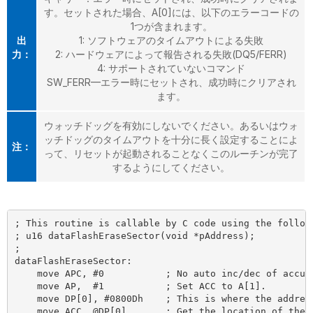
す。セットされた場合、A[0]には、以下のエラーコードの
1つが含まれます。
出
1: ソフトウェアのタイムアウトによる失敗
力：
2: ハードウェアによって報告される失敗(DQ5/FERR)
4: サポートされていないコマンド
SW_FERR—エラー時にセットされ、成功時にクリアされ
ます。
ウォッチドッグを有効にしないでください。あるいはウォ
ッチドッグのタイムアウトを十分に長く設定することによ
注：
って、リセットが起動されることなくこのルーチンが完了
するようにしてください。
; This routine is callable by C code using the followi
; u16 dataFlashEraseSector(void *pAddress);

;

dataFlashEraseSector:

    move APC, #0           ; No auto inc/dec of accumu
    move AP,  #1           ; Set ACC to A[1].

    move DP[0], #0800Dh    ; This is where the address
    move ACC, @DP[0]       ; Get the location of the r