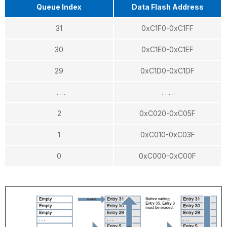
Queue Index
Data Flash Address
31
0xC1F0-0xC1FF
30
0xC1E0-0xC1EF
29
0xC1D0-0xC1DF
. . . .
. . . .
2
0xC020-0xC05F
1
0xC010-0xC03F
0
0xC000-0xC00F