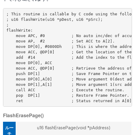
; This routine is callable by C code using the followi
; u16 flashWrite(u16 *pDest, u16 *pSrc);

;

flashWrite:

    move APC, #0           ; No auto inc/dec of accumu
    move AP,  #2           ; Set ACC to A[2].

    move DP[0], #0800Dh    ; This is where the address
    move ACC, @DP[0]       ; Get the location of the r
    add  #14               ; Add the index to the flas
    move DP[0], ACC

    move ACC, @DP[0]       ; Retrieve the address of t
    push DP[1]             ; Save Frame Pointer on the
    move DP[0],A[0]        ; Move argument 0(dest addr
    move DP[1],A[1]        ; Move argument 1(src addre
    call ACC               ; Execute the routine.

    pop  DP[1]             ; Restore Frame Pointer.

FlashErasePage()
ルー
u16 flashErasePage(void *pAddress)
チ