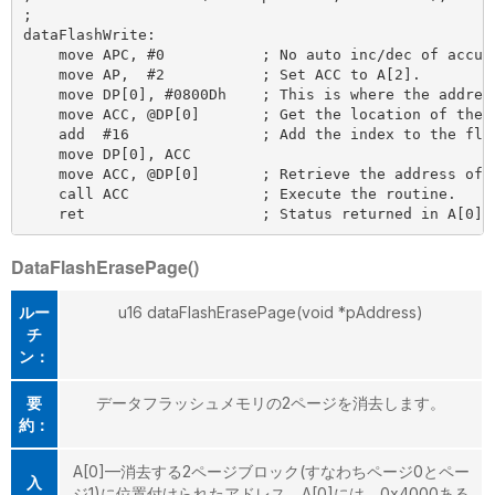
;

dataFlashWrite:

    move APC, #0           ; No auto inc/dec of accumu
    move AP,  #2           ; Set ACC to A[2].

    move DP[0], #0800Dh    ; This is where the address
    move ACC, @DP[0]       ; Get the location of the r
    add  #16               ; Add the index to the flas
    move DP[0], ACC

    move ACC, @DP[0]       ; Retrieve the address of t
    call ACC               ; Execute the routine.

DataFlashErasePage()
ルー
u16 dataFlashErasePage(void *pAddress)
チ
ン：
要
データフラッシュメモリの2ページを消去します。
約：
A[0]—消去する2ページブロック(すなわちページ0とペー
入
ジ1)に位置付けられたアドレス。A[0]には、0x4000ある