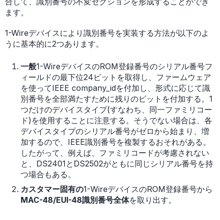
合して、識別番号の不変セクションを形成することができ
ます。
1-Wireデバイスにより識別番号を実装する方法が以下のよ
うに基本的に2つあります。
一般
1-WireデバイスのROM登録番号のシリアル番号フ
ィールドの最下位24ビットを取得し、ファームウェア
を使ってIEEE company_idを付加し、形式に応じて識
別番号を全部満たすために残りのビットを付加する。1
つだけのデバイスタイプ(すなわち、同一ファミリコー
ド)を使用することに注意する。そうでない場合は、各
デバイスタイプのシリアル番号がゼロから始まり、増
加するので、IEEE識別番号を複製するおそれがある。
したがって、例えば、ファミリコードが考慮されない
と、DS2401とDS2502がともに同じシリアル番号を持
つ場合もある。
カスタマー固有の
1-WireデバイスのROM登録番号から
MAC-48/EUI-48識別番号全体
を取り出す。