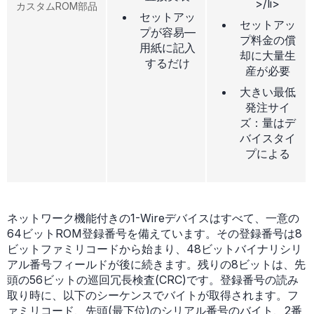
>/li>
カスタムROM部品
セットアッ
セットアッ
プが容易—
プ料金の償
用紙に記入
却に大量生
するだけ
産が必要
大きい最低
発注サイ
ズ：量はデ
バイスタイ
プによる
ネットワーク機能付きの1-Wireデバイスはすべて、一意の
64ビットROM登録番号を備えています。その登録番号は8
ビットファミリコードから始まり、48ビットバイナリシリ
アル番号フィールドが後に続きます。残りの8ビットは、先
頭の56ビットの巡回冗長検査(CRC)です。登録番号の読み
取り時に、以下のシーケンスでバイトが取得されます。フ
ァミリコード、先頭(最下位)のシリアル番号のバイト、2番