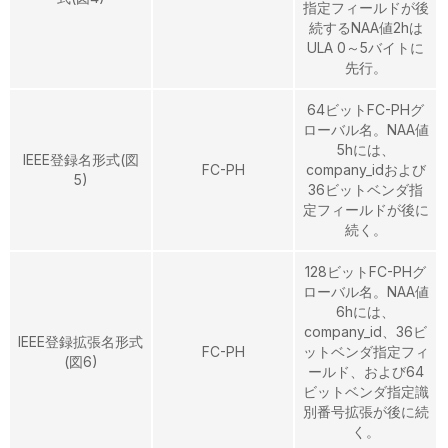
指定フィールドが後
続するNAA値2hは
ULA 0～5バイトに
先行。
64ビットFC-PHグ
ローバル名。NAA値
5hには、
IEEE登録名形式(図
FC-PH
company_idおよび
5)
36ビットベンダ指
定フィールドが後に
続く。
128ビットFC-PHグ
ローバル名。NAA値
6hには、
company_id、36ビ
IEEE登録拡張名形式
FC-PH
ットベンダ指定フィ
(図6)
ールド、および64
ビットベンダ指定識
別番号拡張が後に続
く。