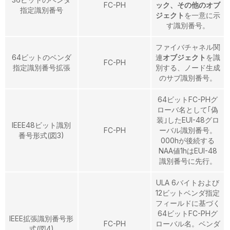
FC-PH
ック、その他のオブ
指定識別番号
ジェクト
を一意に示
す識別番号。
ファイバチャネル関
64ビットのベンダ
連
オブジェクト
を識
FC-PH
指定識別番号拡張
別する、ノード生成
のサブ識別番号。
64ビットFC-PHグ
ローバ名として｢偽
装｣したEUI-48グロ
IEEE48ビット識別
FC-PH
ーバル識別番号。
番号形式(図3)
000hが後続する
NAA値1hはEUI-48
識別番号に先行。
ULA 6バイトおよび
12ビットベンダ指定
フィールドに基づく
64ビットFC-PHグ
IEEE拡張識別番号形
FC-PH
ローバル名。ベンダ
式(図4)