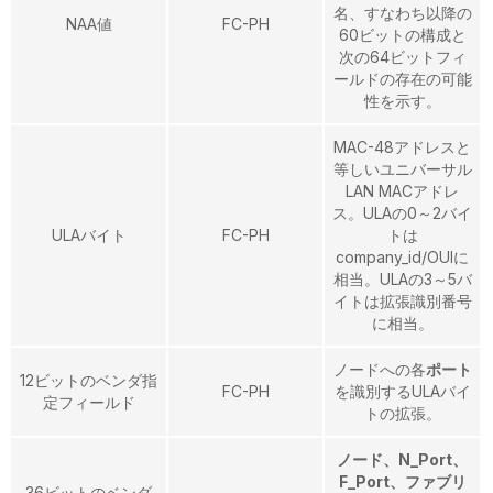
名、すなわち以降の
NAA値
FC-PH
60ビットの構成と
次の64ビットフィ
ールドの存在の可能
性を示す。
MAC-48アドレスと
等しいユニバーサル
LAN MACアドレ
ス。ULAの0～2バイ
ULAバイト
FC-PH
トは
company_id/OUIに
相当。ULAの3～5バ
イトは拡張識別番号
に相当。
ノードへの各
ポート
12ビットのベンダ指
FC-PH
を識別するULAバイ
定フィールド
トの拡張。
ノード、N_Port、
F_Port、ファブリ
36ビットのベンダ