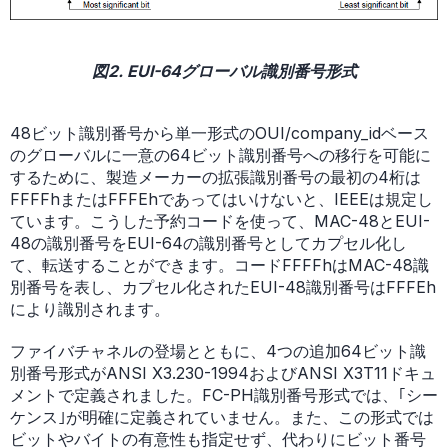
図2. EUI-64グローバル識別番号形式
48ビット識別番号から単一形式のOUI/company_idベース
のグローバルに一意の64ビット識別番号への移行を可能に
するために、製造メーカーの拡張識別番号の最初の4桁は
FFFFhまたはFFFEhであってはいけないと、IEEEは規定し
ています。こうした予約コードを使って、MAC-48とEUI-
48の識別番号をEUI-64の識別番号としてカプセル化し
て、転送することができます。コードFFFFhはMAC-48識
別番号を表し、カプセル化されたEUI-48識別番号はFFFEh
により識別されます。
ファイバチャネルの登場とともに、4つの追加64ビット識
別番号形式がANSI X3.230-1994およびANSI X3T11ドキュ
メントで定義されました。FC-PH識別番号形式では、｢シー
ケンス｣が明確に定義されていません。また、この形式では
ビットやバイトの有意性も指定せず、代わりにビット番号