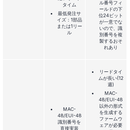
ル番号フィ
タイム
ールドの下
最低発注サ
位24ビット
イズ：1部品
が一意でな
または1リー
いので、識
ル
別番号を複
製するおそ
れあり
リードタイ
ムが長い(12
週)
MAC-
48/EUI-48
以外の形式
MAC-
を生成する
48/EUI-48
ファームウ
識別番号を
ェアが必要
直接実装