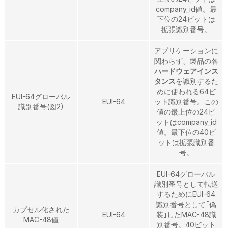
company_id値。最
下位の24ビットは
拡張識別番号。
アプリケーションに
関わらず、製品の各
ハードウェアインス
タンス
を識別するた
めに使われる64ビ
EUI-64グローバル
EUI-64
ット識別番号。この
識別番号(図2)
値の最上位の24ビ
ットはcompany_id
値。最下位の40ビ
ットは拡張識別番
号。
EUI-64グローバル
識別番号として転送
するためにEUI-64
識別番号として｢偽
カプセル化された
EUI-64
装｣したMAC-48識
MAC-48値
別番号。40ビット