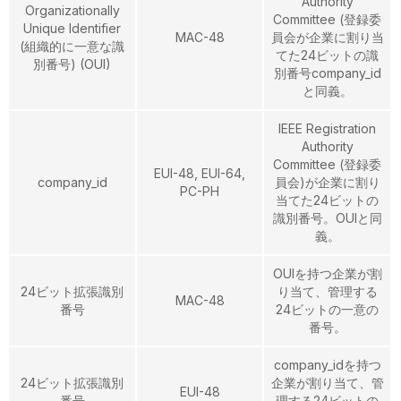
Authority
Organizationally
Committee (登録委
Unique Identifier
MAC-48
員会が企業に割り当
(組織的に一意な識
てた24ビットの識
別番号) (OUI)
別番号company_id
と同義。
IEEE Registration
Authority
Committee (登録委
EUI-48, EUI-64,
company_id
員会)が企業に割り
PC-PH
当てた24ビットの
識別番号。OUIと同
義。
OUIを持つ企業が割
24ビット拡張識別
り当て、管理する
MAC-48
番号
24ビットの一意の
番号。
company_idを持つ
24ビット拡張識別
企業が割り当て、管
EUI-48
番号
理する24ビットの