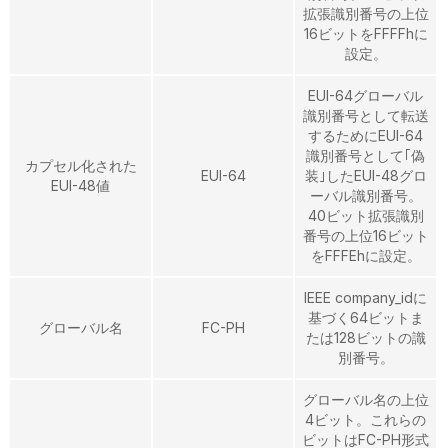
拡張識別番号の上位
16ビットをFFFFhに
設定。
EUI-64グローバル
識別番号として転送
するためにEUI-64
識別番号として｢偽
カプセル化された
EUI-64
装｣したEUI-48グロ
EUI-48値
ーバル識別番号。
40ビット拡張識別
番号の上位16ビット
をFFFEhに設定。
IEEE company_idに
基づく64ビットま
グローバル名
FC-PH
たは128ビットの識
別番号。
グローバル名の上位
4ビット。これらの
ビットはFC-PH形式