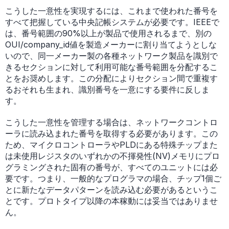
こうした一意性を実現するには、これまで使われた番号を
すべて把握している中央記帳システムが必要です。IEEEで
は、番号範囲の90%以上が製品で使用されるまで、別の
OUI/company_id値を製造メーカーに割り当てようとしな
いので、同一メーカー製の各種ネットワーク製品を識別で
きるセクションに対して利用可能な番号範囲を分配するこ
とをお奨めします。この分配によりセクション間で重複す
るおそれも生まれ、識別番号を一意にする要件に反しま
す。
こうした一意性を管理する場合は、ネットワークコントロ
ーラに読み込まれた番号を取得する必要があります。この
ため、マイクロコントローラやPLDにある特殊チップまた
は未使用レジスタのいずれかの不揮発性(NV)メモリにプロ
グラミングされた固有の番号が、すべてのユニットには必
要です。つまり、一般的なプログラマの場合、チップ1個ご
とに新たなデータパターンを読み込む必要があるというこ
とです。プロトタイプ以降の本稼動には妥当ではありませ
ん。