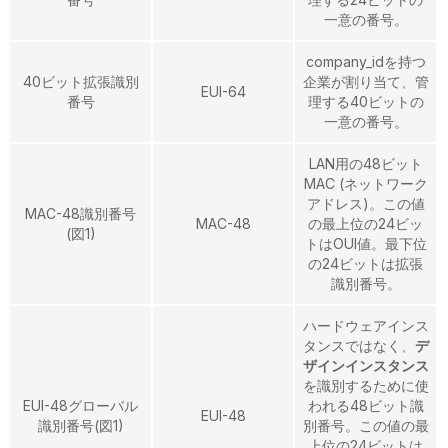
一意の番号。
company_idを持つ
40ビット拡張識別
企業が割り当て、管
EUI-64
番号
理する40ビットの
一意の番号。
LAN用の48ビット
MAC (ネットワーク
アドレス)。この値
MAC-48識別番号
MAC-48
の最上位の24ビッ
(図1)
トはOUI値。最下位
の24ビットは拡張
識別番号。
ハードウェアインス
タンスではなく、
デ
ザインインスタンス
を識別するために使
EUI-48グローバル
われる48ビット識
EUI-48
識別番号(図1)
別番号。この値の最
上位の24ビットは