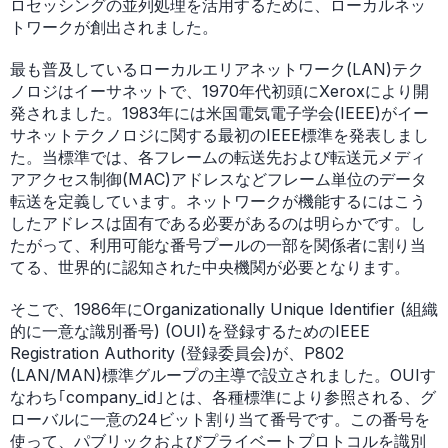
ロセッシングの並列処理を活用するために、ローカルネッ
トワークが創出されました。
最も普及しているローカルエリアネットワーク(LAN)テク
ノロジはイーサネットで、1970年代初頭にXeroxにより開
発されました。1983年には米国電気電子学会(IEEE)がイー
サネットテクノロジに関する最初のIEEE標準を発表しまし
た。当標準では、各フレームの転送先および転送元メディ
アアクセス制御(MAC)アドレスなどフレーム単位のデータ
転送を定義しています。ネットワークが機能するにはこう
したアドレスは固有である必要があるのは明らかです。し
たがって、利用可能な番号プールの一部を関係者に割り当
てる、世界的に認知された中央機関が必要となります。
そこで、1986年にOrganizationally Unique Identifier (組織
的に一意な識別番号) (OUI)を登録するためのIEEE
Registration Authority (登録委員会)が、P802
(LAN/MAN)標準グループの主導で設立されました。OUIす
なわち｢company_id｣とは、各種標準により参照される、グ
ローバルに一意の24ビット割り当て番号です。この番号を
使って、パブリックおよびプライベートプロトコルを識別