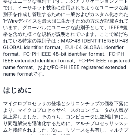
要なユニークな識別子です。このアプリケーションノート
では、イーサネット技術に使用されるようなユニークな識
別子を作成し管理するために一般およびカスタム化された
1-Wireデバイスを最大限に生かすための方法が記載されて
います。グローバルにユニークな識別子として、IEEE®規
格を含めた様々な規格が説明されています。ここで挙げら
れている特定の識別子は：MAC-48 IDENTIFIER/EUI-48
GLOBAL identifier format、EUI-64 GLOBAL identifier
format、FC-PH IEEE 48-bit identifier format、FC-PH
IEEE extended identifier format、FC-PH IEEE registered
name format、およびFC-PH IEEE registered extended
name formatです。
はじめに
マイクロプロセッサの登場とシリコンチップの価格下落に
より、マイクロプロセッサベースのコンピュータの人気が
急上昇しました。そのうち、コンピュータは並列計算によ
り問題解決を迅速化するために、マルチプロセッサシステ
ムと接続されました。次に、リソースを共有し、マルチプ