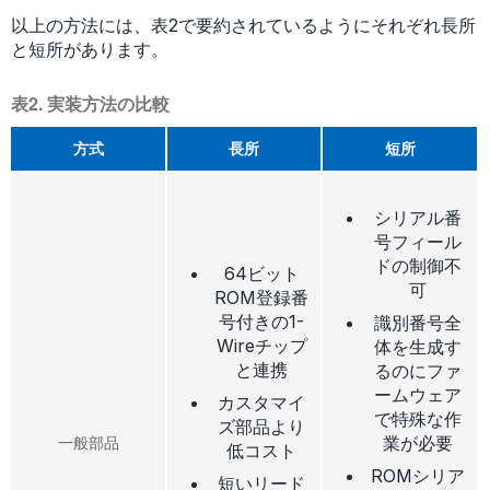
以上の方法には、表2で要約されているようにそれぞれ長所
と短所があります。
表2. 実装方法の比較
方式
長所
短所
シリアル番
号フィール
ドの制御不
64ビット
可
ROM登録番
号付きの1-
識別番号全
Wireチップ
体を生成す
と連携
るのにファ
ームウェア
カスタマイ
で特殊な作
ズ部品より
業が必要
一般部品
低コスト
ROMシリア
短いリード