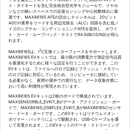
ト・ダイオードを含む完全統合型光学モジュールで、イヤホ
ンなどの狭いスペースでの近接センシングや心拍数検出に最
適です。MAX86165 AFEの読出しチャンネルは、20ビット
ADCや業界をリードする周辺光除去（ALC）回路を含む低ノ
イズのシグナル・コンディショニングAFEを提供し、ホワイ
ト・カード・ループバック・テストで94.5dBのS/N比が得ら
れます。
2
MAX86165は、I
C互換インターフェースをサポートします。
MAX86165 EVキットでは、最小限の消費電力で測定信号品質
を最適化するために様々な設定を行うことができます。この
EVキットは、ファイルへのログ記録とフラッシュ・メモリへ
のログ記録に対応しているため、コンピュータに接続してい
る必要がなく、夜間や屋外での実行など、データ収集作業に
おいて高い利便性が実現されています。
MAX86165 EVキットは2枚のボードで構成されています。
MAXSENSORBLE_EVKIT_Bがデータ・アクイジション・ボー
ドで、MAX86165_OSBFLEX_EVKIT_BがMAX86165のセンサ
ー・ドータ・ボードです。このEVキットはリチウムイオン・
ポリマー・バッテリによって駆動され、USB-Cケーブルを通
じて充電されます。このEVキットのデータ・ストリーミング