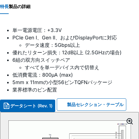
特長
製品の詳細
単一電源電圧：+3.3V
PCIe Gen I、Gen II、およびDisplayPortに対応
データ速度：5Gbps以上
優れたリターン損失：12dB以上 (2.5GHzの場合)
6組の双方向スイッチペア
すべてを単一デバイス内で切替え
低消費電流：800µA (max)
5mm x 11mmの小型56ピンTQFNパッケージ
業界標準のピン配置
製品セレクション・テーブル
データシート (Rev. 1)