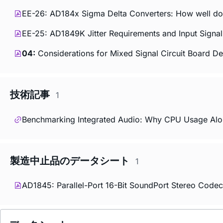
EE-26: AD184x Sigma Delta Converters: How well do
EE-25: AD1849K Jitter Requirements and Input Signa
04:
Considerations for Mixed Signal Circuit Board D
技術記事
1
Benchmarking Integrated Audio: Why CPU Usage Alo
製造中止品のデータシート
1
AD1845: Parallel-Port 16-Bit SoundPort Stereo Codec