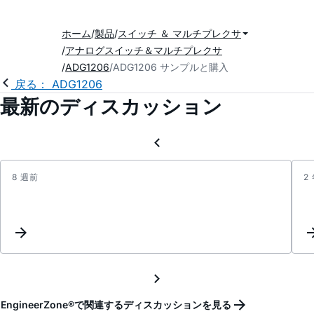
ホーム
製品
スイッチ ＆ マルチプレクサ
アナログスイッチ＆マルチプレクサ
ADG1206
ADG1206 サンプルと購入
戻る： ADG1206
最新のディスカッション
8 週前
2
Therm
Resis
for
ADG1
(32-
Lead
LFCSP
EngineerZone®で関連するディスカッションを見る