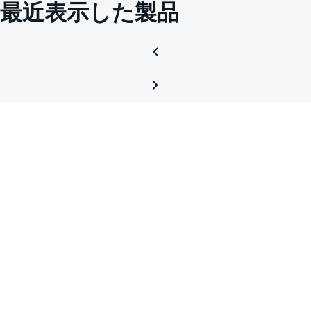
最近表示した製品
for
digital
up
conve