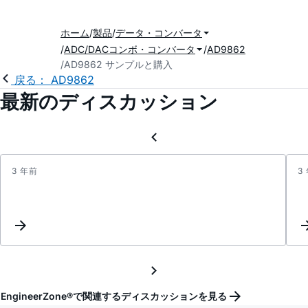
ホーム
製品
データ・コンバータ
ADC/DACコンボ・コンバータ
AD9862
AD9862 サンプルと購入
戻る： AD9862
最新のディスカッション
3 年前
3
What'
the
frequ
of
carrie
frequ
provi
by
EngineerZone®で関連するディスカッションを見る
AD98