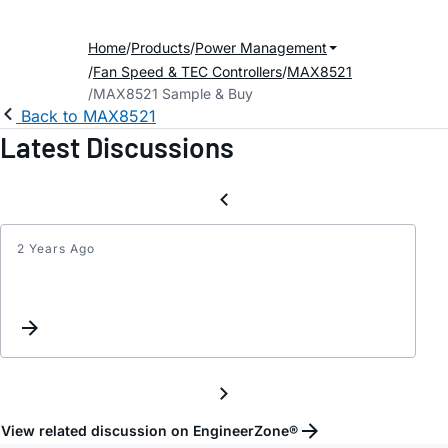
Home
Products
Power Management
Fan Speed & TEC Controllers
MAX8521
MAX8521 Sample & Buy
Back to MAX8521
Latest Discussions
2 Years Ago
MAX8
是
否
能
够
使
用
单
View related discussion on EngineerZone®
片