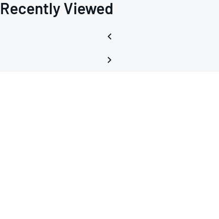
Recently Viewed
机
直
接
控
制
Ctrl
引
脚，
来
控
制
流
经
TEC
的
的
电
流