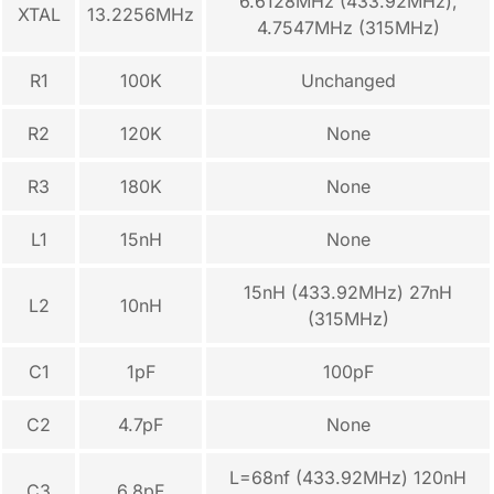
6.6128MHz (433.92MHz),
XTAL
13.2256MHz
4.7547MHz (315MHz)
R1
100K
Unchanged
R2
120K
None
R3
180K
None
L1
15nH
None
15nH (433.92MHz) 27nH
L2
10nH
(315MHz)
C1
1pF
100pF
C2
4.7pF
None
L=68nf (433.92MHz) 120nH
C3
6.8pF