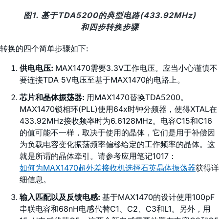
图1. 基于TDA5200的典型电路(433.92MHz)
和四步转换步骤
转换的四个简单步骤如下:
供电电压:
MAX1470需要3.3V工作电压。应当小心谨慎不
要连接TDA 5V电压至基于MAX1470的电路上。
芯片和晶体振荡器:
用MAX1470替换TDA5200。
MAX1470锁相环(PLL)使用64x时钟分频器，使得XTAL在
433.92MHz接收频率时为6.6128MHz。电容C15和C16
的值可能不一样，取决于使用的晶体，它们是用于补偿因
为负载电容变化振荡频率偏移给定的工作频率的晶体。这
就是所谓的晶体牵引。请参考应用笔记1017：
如何为MAX1470超外差接收机选择石英晶体振荡器
获得详
细信息。
输入匹配以及反馈电感:
基于MAX1470的设计使用100pF
串联电容和68nH电感代替C1、C2、C3和L1。另外，用