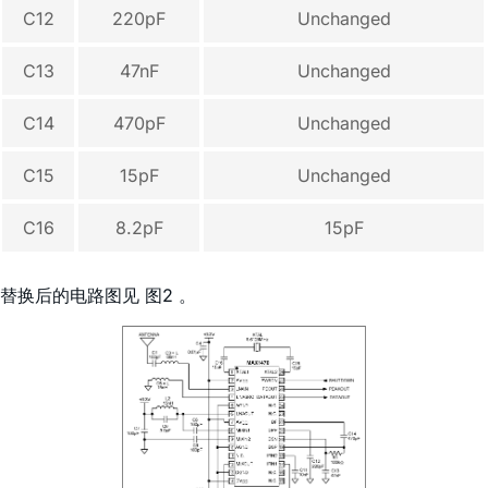
C12
220pF
Unchanged
C13
47nF
Unchanged
C14
470pF
Unchanged
C15
15pF
Unchanged
C16
8.2pF
15pF
替换后的电路图见 图2 。