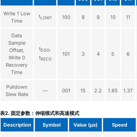
Write 1 Low
t
100
8
9
10
11
LOW1
Time
Data
Sample
t
,
Offset,
DSO
101
3
4
5
6
Write 0
t
REC0
Recovery
Time
Pulldown
—
001
15
2.2
1.65
1.37
Slew Rate
表2. 固定参数：伸缩模式和高速模式
Description
Symbol
Value (µs)
Speed