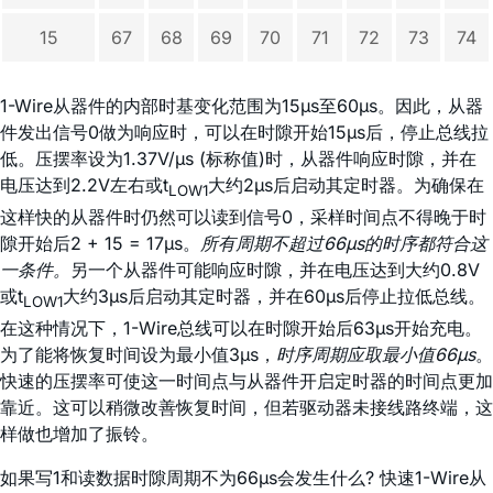
15
67
68
69
70
71
72
73
74
1-Wire从器件的内部时基变化范围为15µs至60µs。因此，从器
件发出信号0做为响应时，可以在时隙开始15µs后，停止总线拉
低。压摆率设为1.37V/µs (标称值)时，从器件响应时隙，并在
电压达到2.2V左右或t
大约2µs后启动其定时器。为确保在
LOW1
这样快的从器件时仍然可以读到信号0，采样时间点不得晚于时
隙开始后2 + 15 = 17µs。
所有周期不超过66µs的时序都符合这
一条件。
另一个从器件可能响应时隙，并在电压达到大约0.8V
或t
大约3µs后启动其定时器，并在60µs后停止拉低总线。
LOW1
在这种情况下，1-Wire总线可以在时隙开始后63µs开始充电。
为了能将恢复时间设为最小值3µs，
时序周期应取最小值66µs
。
快速的压摆率可使这一时间点与从器件开启定时器的时间点更加
靠近。这可以稍微改善恢复时间，但若驱动器未接线路终端，这
样做也增加了振铃。
如果写1和读数据时隙周期不为66µs会发生什么? 快速1-Wire从