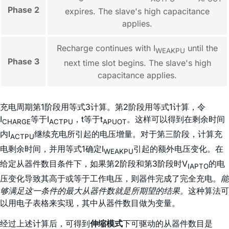
Phase 2
expires. The slave's high capacitance
applies.
Recharge continues with I
until the
WEAKPU
Phase 3
next time slot begins. The slave's high
capacitance applies.
充电周期第1阶段用等式3计算。第2阶段用等式1计算，令
I
等于I
，t等于t
。这样可以得到在剩余时间
CHARGE
ACTPU
APUOT
内I
继续充电所引起的电压增量。对于第三阶段，计算充
ACTPU
电剩余时间，并用等式1确定I
引起的额外电压变化。在
WEAKPU
给定从器件数目条件下，如果第2阶段和第3阶段时V
的电
IAPTO
压变化导致其高于或等于工作电压，则器件完成了完全充电。
能
够满足这一条件的最大从器件数就是所期望的结果。
这种算法可
以用电子表格来实现，其中从器件数目做为变量。
经过上述计算后，可得到
伸缩模式
下可驱动的从器件数目是