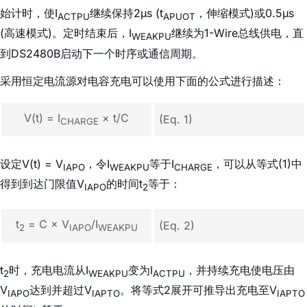
始计时，使I
继续保持2µs (t
，伸缩模式)或0.5µs
ACTPU
APUOT
(高速模式)。定时结束后，I
继续为1-Wire总线供电，直
WEAKPU
到DS2480B启动下一个时序或通信周期。
采用恒定电流源对电容充电可以使用下面的公式进行描述：
V(t) = I
× t/C
(Eq. 1)
CHARGE
设定V(t) = V
，令I
等于I
，可以从等式(1)中
IAPO
WEAKPU
CHARGE
得到到达门限值V
的时间t
等于：
IAPO
2
t
= C × V
/I
(Eq. 2)
2
IAPO
WEAKPU
t
时，充电电流从I
变为I
，并持续充电使电压由
2
WEAKPU
ACTPU
V
达到并超过V
。将等式2展开可推导出充电至V
IAPO
IAPTO
IAPTO