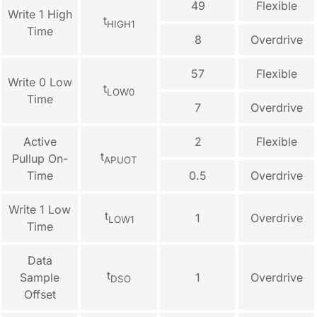
49
Flexible
Write 1 High
t
HIGH1
Time
8
Overdrive
57
Flexible
Write 0 Low
t
LOW0
Time
7
Overdrive
Active
2
Flexible
t
Pullup On-
APUOT
Time
0.5
Overdrive
Write 1 Low
t
1
Overdrive
LOW1
Time
Data
t
Sample
1
Overdrive
DSO
Offset