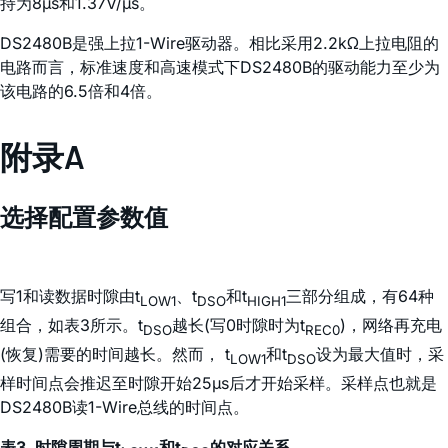
持为8µs和1.37V/µs。
DS2480B是强上拉1-Wire驱动器。相比采用2.2kΩ上拉电阻的
电路而言，标准速度和高速模式下DS2480B的驱动能力至少为
该电路的6.5倍和4倍。
附录A
选择配置参数值
写1和读数据时隙由t
、t
和t
三部分组成，有64种
LOW1
DSO
HIGH1
组合，如表3所示。t
越长(写0时隙时为t
)，网络再充电
DSO
REC0
(恢复)需要的时间越长。然而， t
和t
设为最大值时，采
LOW1
DSO
样时间点会推迟至时隙开始25µs后才开始采样。采样点也就是
DS2480B读1-Wire总线的时间点。
表3. 时隙周期与t
和t
的对应关系