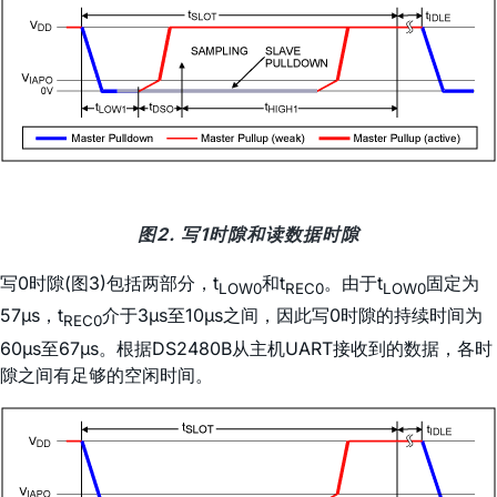
图2. 写1时隙和读数据时隙
写0时隙(图3)包括两部分，t
和t
。由于t
固定为
LOW0
REC0
LOW0
57µs，t
介于3µs至10µs之间，因此写0时隙的持续时间为
REC0
60µs至67µs。根据DS2480B从主机UART接收到的数据，各时
隙之间有足够的空闲时间。