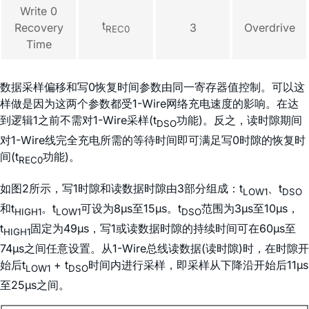
Write 0
t
Recovery
3
Overdrive
REC0
Time
数据采样偏移和写0恢复时间参数由同一寄存器值控制。可以这
样做是因为这两个参数都受1-Wire网络充电速度的影响。在达
到逻辑1之前不需对1-Wire采样(t
功能)。反之，读时隙期间
DSO
对1-Wire线完全充电所需的等待时间即可满足写0时隙的恢复时
间(t
功能)。
REC0
如图2所示，写1时隙和读数据时隙由3部分组成：t
、t
LOW1
DSO
和t
。t
可设为8µs至15µs。t
范围为3µs至10µs，
HIGH1
LOW1
DSO
t
固定为49µs，写1或读数据时隙的持续时间可在60µs至
HIGH1
74µs之间任意设置。从1-Wire总线读数据(读时隙)时，在时隙开
始后t
+ t
时间内进行采样，即采样从下降沿开始后11µs
LOW1
DSO
至25µs之间。