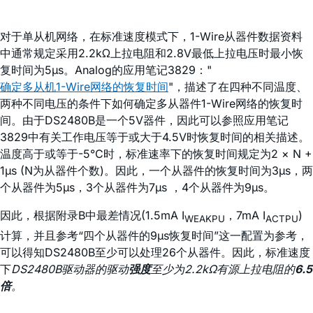
对于单从机网络，在标准速度模式下，1-Wire从器件数据资料
中通常规定采用2.2kΩ上拉电阻和2.8V最低上拉电压时最小恢
复时间为5µs。Analog的应用笔记3829："
确定多从机1-Wire网络的恢复时间
"，描述了在四种不同温度、
两种不同电压的条件下如何确定多从器件1-Wire网络的恢复时
间。由于DS2480B是一个5V器件，因此可以参照应用笔记
3829中有关工作电压等于或大于4.5V时恢复时间的相关描述。
温度高于或等于-5°C时，标准速率下的恢复时间规定为2 × N +
1µs (N为从器件个数)。因此，一个从器件的恢复时间为3µs，两
个从器件为5µs，3个从器件为7µs ，4个从器件为9µs。
因此，根据附录B中最差情况(1.5mA I
，7mA I
)
WEAKPU
ACTPU
计算，并且参考“四个从器件的9µs恢复时间”这一配置为参考，
可以得知DS2480B至少可以处理26个从器件。因此，标准速度
下
DS2480B驱动器的驱动
强度
至少为2.2kΩ有源上拉电阻的
6.5
倍
。