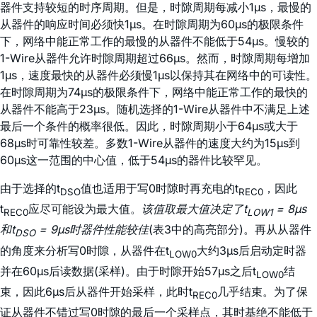
器件支持较短的时序周期。但是，时隙周期每减小1µs，最慢的
从器件的响应时间必须快1µs。在时隙周期为60µs的极限条件
下，网络中能正常工作的最慢的从器件不能低于54µs。慢较的
1-Wire从器件允许时隙周期超过66µs。然而，时隙周期每增加
1µs，速度最快的从器件必须慢1µs以保持其在网络中的可读性。
在时隙周期为74µs的极限条件下，网络中能正常工作的最快的
从器件不能高于23µs。随机选择的1-Wire从器件中不满足上述
最后一个条件的概率很低。因此，时隙周期小于64µs或大于
68µs时可靠性较差。多数1-Wire从器件的速度大约为15µs到
60µs这一范围的中心值，低于54µs的器件比较罕见。
由于选择的t
值也适用于写0时隙时再充电的t
，因此
DSO
REC0
t
应尽可能设为最大值。
该值取最大值决定了t
= 8µs
REC0
LOW1
和t
= 9µs时器件性能较佳
(表3中的高亮部分)。再从从器件
DSO
的角度来分析写0时隙，从器件在t
大约3µs后启动定时器
LOW0
并在60µs后读数据(采样)。由于时隙开始57µs之后t
结
LOW0
束，因此6µs后从器件开始采样，此时t
几乎结束。为了保
REC0
证从器件不错过写0时隙的最后一个采样点，其时基绝不能低于