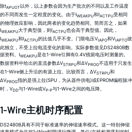
除t
以外，以上参数会因为生产批次的不同以及工作温度
APUOT
的不同而发生一定程度的变化。由于I
和I
受相同
WEAKPU
ACTPU
的物理效应影响，因此两者的变化趋势相同。简而言之，如果
I
大于典型值，则I
也会高于典型值。因此，
WEAKPU
ACTPU
I
和I
的比值几乎不变。门限电压V
和V
彼
WEAKPU
ACTPU
IAPO
IAPTO
此独立，不受上拉电流变化的影响。实际参数值见DS2480B数
据资料。I
是在1-Wire引脚有0.4V残留电压时测量的。
WEAKPU
数据资料中给出的直流参数ΔV
和ΔV
不适用于只发生
STRPU
PROG
在1-Wire侧上升沿的有源上拉。比较而言，ΔV
和
STRPU
ΔV
指的是强上拉(SPU，为从器件供电)或EPROM编程脉冲
PROG
时，V
与1-Wire或V
与1-Wire之间的电压降。
DD
P-P
1-Wire主机时序配置
DS2480B具有不同于标准速率的伸缩速率模式。这一特别伸缩
速率模式允许对1-Wire时隙进行微调。复位/在线检测序列的时