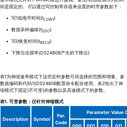
间是固定的。
可以
通过写控制寄存器来设置的时序参数如下：
写1低电平时间(t
)
LOW1
数据采样偏移(t
)
DSO
写0恢复时间(t
)
REC0
下降沿压摆率(DS2480B产生的下降沿)
表1为伸缩速率模式下这些定时参数可供选择的范围和增量。参
数值编码和代码与DS2480B配置命令配合使用。表2给出了伸
缩模式下固定(不可变)的参数以及高速模式下的参数。
表1. 可变参数：仅针对伸缩模式
Parameter Value 
Par.
Description
Symbol
Code
000
001
010
011