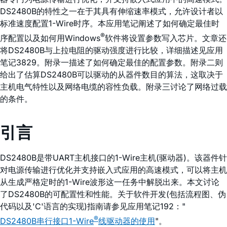
DS2480B的特性之一在于其具有伸缩速率模式，允许设计者以
标准速度配置1-Wire时序。本应用笔记阐述了如何确定最佳时
®
序配置以及如何用Windows
软件将设置参数写入芯片。文章还
将DS2480B与上拉电阻的驱动强度进行比较，详细描述见应用
笔记3829。附录一描述了如何确定最佳的配置参数。附录二则
给出了估算DS2480B可以驱动的从器件数目的算法，这取决于
主机电气特性以及网络电缆的容性负载。附录三讨论了网络过载
的条件。
引言
DS2480B是带UART主机接口的1-Wire主机(驱动器)。该器件针
对电源传输进行优化并支持嵌入式应用的高速模式，可以将主机
从生成严格定时的1-Wire波形这一任务中解脱出来。本文讨论
了DS2480B的可配置性和性能。关于软件开发(包括流程图、伪
代码以及'C'语言的实现)指南请参见应用笔记192："
®
DS2480B串行接口1-Wire
线驱动器的使用
"。