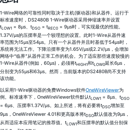
1-Wire网络的可靠性同时取决于主机(驱动器)和从器件。运行于
标准速度时，DS2480B 1-Wire驱动器采用伸缩速率并设置
t
= 8µs、t
= t
= 9µs时，可实现最优的性能。
LOW1
DSO
REC0
1.37V/µs的压摆率是一个较理想的设置。此时1-Wire从器件速
率范围为15µs至54µs。只有一个从器件并且时基低于54µs时，
系统将无法工作。下降沿摆率变为1.65V/µs或2.2V/µs，会增加
网络中“临界”从器件正常工作的机会。为了适应那些速度较慢的
1-Wire从器件(例如，60µs)，必须将t
和t
延长6µs，
HIGH1
LOW0
分别变为55µs和63µs。然而，当前版本的DS2480B尚不支持
该功能。
以采用1-Wire驱动器的免费Windows软件
OneWireViewer
为
例。标准速率下，OneWireViewer软件默认t
= 8µs、t
LOW1
DSO
= 6µs、压摆率1.37V/µs。如上所述，将有必要将t
增加至
DSO
9µs，OneWireViewer 4.01和更高版本将t
默认值改为9µs，
DSO
从而适应本应用笔记的推荐值。t
和压摆率的默认值分别保
LOW1