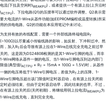
电流(下拉及空闲时I
)，或者提供一个有源上拉(上升沿时
WEAKPU
I
)。下拉电路(Q1)的压摆率可以通过软件调整。Q2表示需
ACTPU
要大电流的1-Wire从器件功能(如EEPROM编程或温度转换)所采
用的供电电路。Q2的功能在本应用笔记中未讨论。
为支持有效的布线配置，需要一个外部线路终端电阻R
T
(~100Ω)以尽量减小传输线路的影响，如反射、下冲和过冲。然
而，加入R
后会导致有源上拉在1-Wire总线完全充电之前过早
T
关闭。这是因为DS2480B检测的是其1-Wire引脚的电压，而非
1-Wire网络从器件一侧的电压。当1-Wire引脚电压到达内部门
限值(典型值
I
× R
= 15mA × 100Ω = 1.5V)
时，从器件
ACTPU
T
一侧的电压将低于1-Wire引脚电压，差值为R
上的压降。1-
T
Wire引脚电压超出该门限值时定时器启动，在有源上拉关闭前
定时必须结束。但由于定时器启动早，因此结束的也早。不过，
在有源上拉关闭后(关闭初期)，将继续用弱上拉电流I
为
WEAKPU
1-Wire总线充电，直到完全充电。