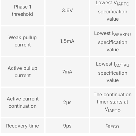
Lowest V
IAPTO
Phase 1
3.6V
specification
threshold
value
Lowest I
WEAKPU
Weak pullup
1.5mA
specification
current
value
Lowest I
ACTPU
Active pullup
7mA
specification
current
value
The continuation
Active current
timer starts at
2µs
continuation
V
IAPTO
t
Recovery time
9µs
RECO