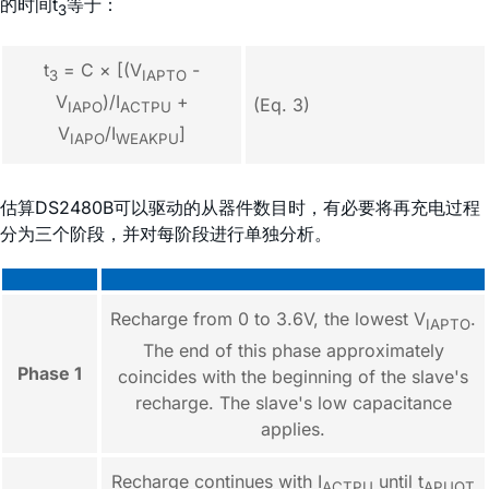
的时间t
等于：
3
t
= C × [(V
-
3
IAPTO
V
)/I
+
(Eq. 3)
IAPO
ACTPU
V
/I
]
IAPO
WEAKPU
估算DS2480B可以驱动的从器件数目时，有必要将再充电过程
分为三个阶段，并对每阶段进行单独分析。
Recharge from 0 to 3.6V, the lowest V
.
IAPTO
The end of this phase approximately
Phase 1
coincides with the beginning of the slave's
recharge. The slave's low capacitance
applies.
Recharge continues with I
until t
ACTPU
APUOT