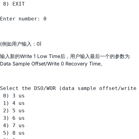
 8) EXIT

(例如用户输入：0)
输入新的Write 1 Low Time后，用户输入最后一个的参数为
Data Sample Offset/Write 0 Recovery Time。
Select the DSO/WOR (data sample offset/write 
 0) 3 us

 1) 4 us

 2) 5 us

 3) 6 us

 4) 7 us

 5) 8 us
