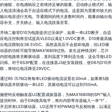
的储能，在电感响应之前维持足够的能量。启动静止模式时，输
入电流浪涌会高于自适应模式下的电流。这是因为需要对较大的
输出电容进行充电。导通期间的绝大多数时间内，能量由输出电
容补充，开关静止、输入电流跌落至零。
齐纳二极管D10为电路提供过压保护，如果一串LED断开，自适
应电压控制将尝试提高VLED以满足1.0VDC要求。D10将最高输
出电压限制在38.5VDC。虽然该高压不会损坏电路，但LED驱
动器的功耗可能导致MAX16809过热。发生这种情况时，芯片
内部电路将关断驱动器，直到温度下降到适当值，这会导致LED
闪烁。对于6S3P配置，在连接器J3处安装跳线，使D6与D10并
联，将钳位电压降至29VDC。
通过R5 (576Ω)将每串LED驱动电流设置在30mA，如果将5路
驱动器并联驱动一串LED，其驱动电流可以达到150mA。
施密特反相触发器U2配置成振荡器，为MAX16809的SPI™输入
提供时钟。由于DIN接高电平，将向内部寄存器输入一串“1”，
开启所有LED驱动器。U2还用于对PWM信号反相转换，以满足