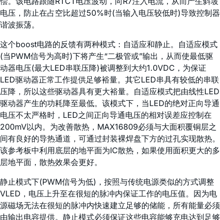
偿。该电路跟随RTCT电压波动，向R7注入电流，从而产生斜坡
电压，防止在占空比超过50%时(当输入电压较低时)导致控制器
谐波振荡。
这个boost电路的反馈有两种模式：自适应和静止。自适应模式
(当PWM信号为高时)下将产生“二极管或”输出，从而使最低驱
动器电压(最大LED串联压降)被调整到大约1.0VDC，为保证
LED驱动器正常工作提供足够裕量。其它LED串具有较低的串联
压降，所以这些驱动器具有更大裕量。自适应模式把由线性LED
驱动器产生的功耗降至最低。该模式下，当LED的绝对正向导通
电压不太严格时，LED之间正向导通电压的相对误差应控制在
200mV以内。为改善散热，MAX16809必须与大面积覆铜层之
间有良好的导热通道，可通过封装裸焊盘下方的过孔实现散热。
该参考板中利用底层的地平面为IC散热，如果使用面积更大的多
层地平面，散热效果会更好。
静止模式下(PWM信号为低)，按照与传统电源类似的方式调整
VLED，电压上升至在很短的脉冲内保证工作的电压值。因为电
源磁场无法在很短的脉冲内快速建立足够的储能，所有能量必须
由输出电容提供。静止模式必须保证这些电容能够充电达到足够