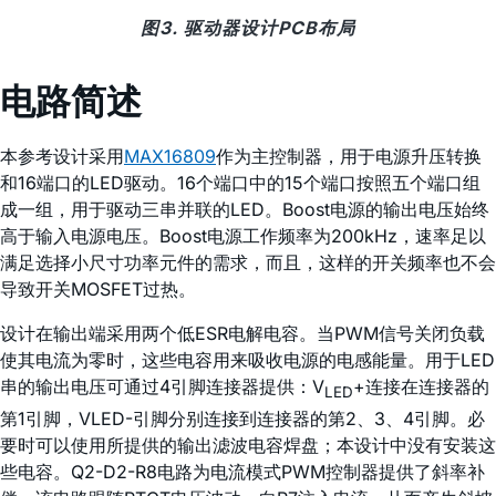
图3. 驱动器设计PCB布局
电路简述
本参考设计采用
MAX16809
作为主控制器，用于电源升压转换
和16端口的LED驱动。16个端口中的15个端口按照五个端口组
成一组，用于驱动三串并联的LED。Boost电源的输出电压始终
高于输入电源电压。Boost电源工作频率为200kHz，速率足以
满足选择小尺寸功率元件的需求，而且，这样的开关频率也不会
导致开关MOSFET过热。
设计在输出端采用两个低ESR电解电容。当PWM信号关闭负载
使其电流为零时，这些电容用来吸收电源的电感能量。用于LED
串的输出电压可通过4引脚连接器提供：V
+连接在连接器的
LED
第1引脚，VLED-引脚分别连接到连接器的第2、3、4引脚。必
要时可以使用所提供的输出滤波电容焊盘；本设计中没有安装这
些电容。Q2-D2-R8电路为电流模式PWM控制器提供了斜率补