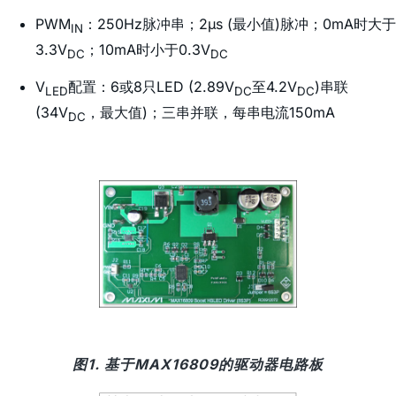
PWM
：250Hz脉冲串；2µs (最小值)脉冲；0mA时大于
IN
3.3V
；10mA时小于0.3V
DC
DC
V
配置：6或8只LED (2.89V
至4.2V
)串联
LED
DC
DC
(34V
，最大值)；三串并联，每串电流150mA
DC
图1. 基于MAX16809的驱动器电路板