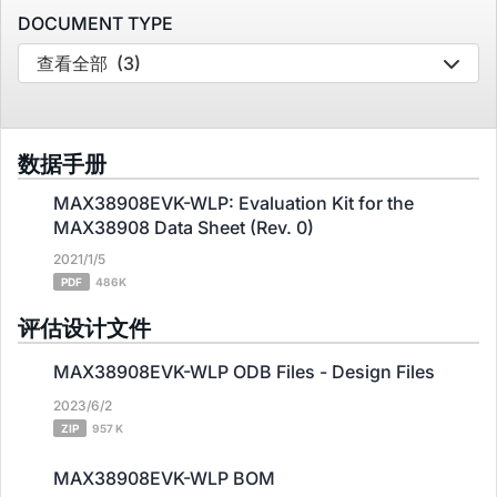
DOCUMENT TYPE
查看全部
(3)
数据手册
MAX38908EVK-WLP: Evaluation Kit for the
MAX38908 Data Sheet (Rev. 0)
2021/1/5
PDF
486K
评估设计文件
MAX38908EVK-WLP ODB Files - Design Files
2023/6/2
ZIP
957 K
MAX38908EVK-WLP BOM