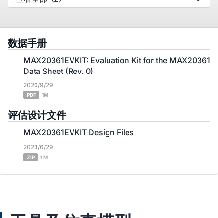
数据手册
MAX20361EVKIT: Evaluation Kit for the MAX20361
Data Sheet (Rev. 0)
2020/9/29
PDF
1M
评估设计文件
MAX20361EVKIT Design Files
2023/6/29
ZIP
1 M