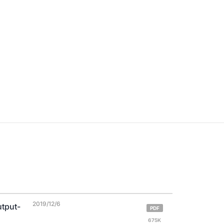
2019/12/6
tput-
PDF
675K