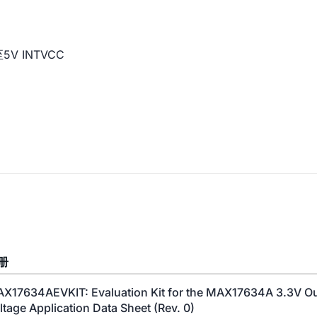
 INTVCC
册
X17634AEVKIT: Evaluation Kit for the MAX17634A 3.3V Ou
ltage Application Data Sheet (Rev. 0)