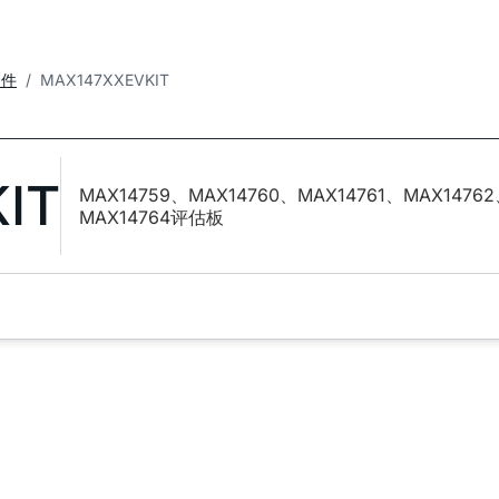
套件
MAX147XXEVKIT
IT
MAX14759、MAX14760、MAX14761、MAX1476
MAX14764评估板