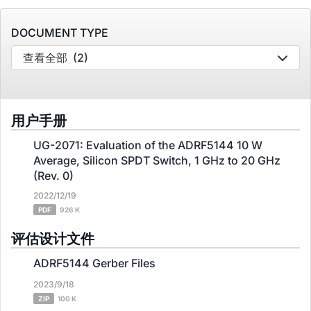
DOCUMENT TYPE
查看全部
(2)
用户手册
UG-2071: Evaluation of the ADRF5144 10 W
Average, Silicon SPDT Switch, 1 GHz to 20 GHz
(Rev. 0)
2022/12/19
PDF
926 K
评估设计文件
ADRF5144 Gerber Files
2023/9/18
ZIP
100 K