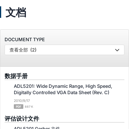
文档
DOCUMENT TYPE
查看全部
(2)
数据手册
ADL5201: Wide Dynamic Range, High Speed,
Digitally Controlled VGA Data Sheet (Rev. C)
2010/9/17
PDF
887 K
评估设计文件
ADL5201 Gerber 文件