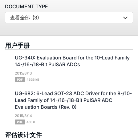
DOCUMENT TYPE
查看全部
(3)
用户手册
UG-340: Evaluation Board for the 10-Lead Family
14-/16-/18-Bit PulSAR ADCs
2015/8/13
PDF
4636 kB
UG-682: 6-Lead SOT-23 ADC Driver for the 8-/10-
Lead Family of 14-/16-/18-Bit PulSAR ADC
Evaluation Boards (Rev. 0)
2015/3/14
PDF
433 K
评估设计文件