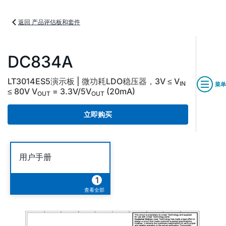
返回 产品评估板和套件
DC834A
LT3014ES5演示板 | 微功耗LDO稳压器，3V ≤ V
IN
菜单
≤ 80V V
= 3.3V/5V
(20mA)
OUT
OUT
立即购买
用户手册
1
查看全部